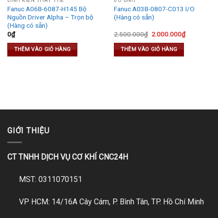
LINH KIỆN THAY THẾ
I/O UNIT
Fanuc A06B-6087-H145 Bộ
Fanuc A03B-0807-C013 I/O
Nguồn Driver Alpha – Trọn bộ
(Hàng có sẵn)
(Hàng có sẵn)
Original
Current
0
₫
2.500.000
₫
2.000.000
₫
price
price
was:
is:
THÊM VÀO GIỎ HÀNG
THÊM VÀO GIỎ HÀNG
2.500.000₫.
2.000.000₫
GIỚI THIỆU
CT TNHH DỊCH VỤ CƠ KHÍ CNC24H
MST: 0311070151
VP HCM: 14/16A Cây Cám, P. Bình Tân, TP. Hồ Chí Minh