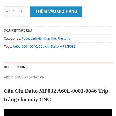
Cầu Chì Daito MP032 A60L-0001-0046 Trip trắng cho máy CNC quan
THÊM VÀO GIỎ HÀNG
SKU:
FSDTMP032x1
Categories:
Fuse
,
Linh kiện thay thế
,
Phụ tùng
Tags:
A60L-0001-0046
,
Cầu chì
,
Daito MP
,
MP032
DESCRIPTION
ADDITIONAL INFORMATION
Cầu Chì Daito MP032 A60L-0001-0046 Trip
trắng cho máy CNC