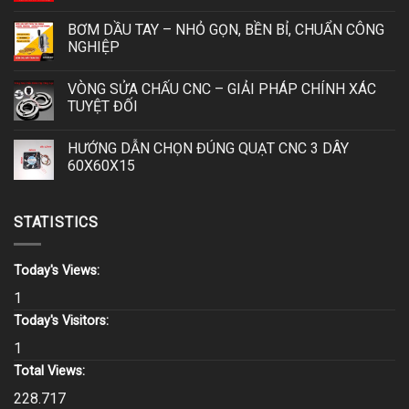
BƠM DẦU TAY – NHỎ GỌN, BỀN BỈ, CHUẨN CÔNG
NGHIỆP
VÒNG SỬA CHẤU CNC – GIẢI PHÁP CHÍNH XÁC
TUYỆT ĐỐI
HƯỚNG DẪN CHỌN ĐÚNG QUẠT CNC 3 DÂY
60X60X15
STATISTICS
Today's Views:
1
Today's Visitors:
1
Total Views:
228.717