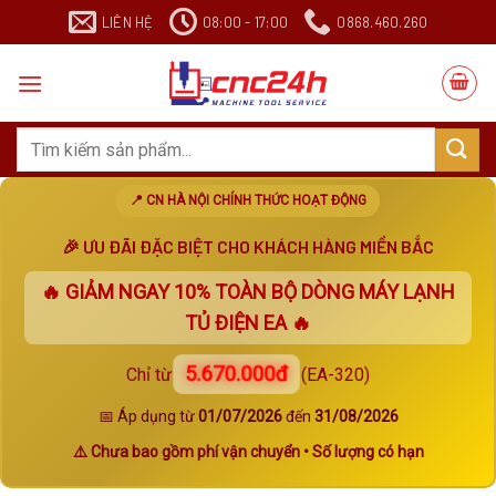
Chuyển
LIÊN HỆ
08:00 - 17:00
0868.460.260
đến
nội
dung
Search
for:
📍 CN HÀ NỘI CHÍNH THỨC HOẠT ĐỘNG
🎉 ƯU ĐÃI ĐẶC BIỆT CHO KHÁCH HÀNG MIỀN BẮC
🔥 GIẢM NGAY
10%
TOÀN BỘ DÒNG MÁY LẠNH
TỦ ĐIỆN EA 🔥
5.670.000đ
Chỉ từ
(EA-320)
📅 Áp dụng từ
01/07/2026
đến
31/08/2026
⚠️ Chưa bao gồm phí vận chuyển • Số lượng có hạn