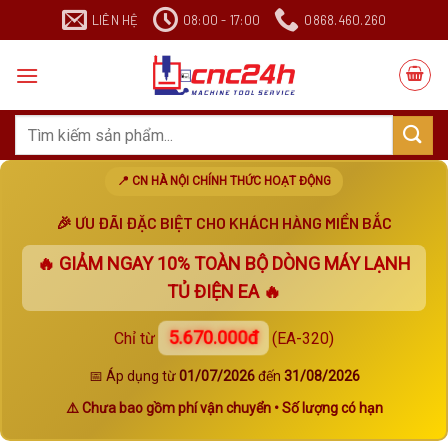
Chuyển
LIÊN HỆ
08:00 - 17:00
0868.460.260
đến
nội
dung
Search
for:
📍 CN HÀ NỘI CHÍNH THỨC HOẠT ĐỘNG
🎉 ƯU ĐÃI ĐẶC BIỆT CHO KHÁCH HÀNG MIỀN BẮC
🔥 GIẢM NGAY
10%
TOÀN BỘ DÒNG MÁY LẠNH
TỦ ĐIỆN EA 🔥
5.670.000đ
Chỉ từ
(EA-320)
📅 Áp dụng từ
01/07/2026
đến
31/08/2026
⚠️ Chưa bao gồm phí vận chuyển • Số lượng có hạn