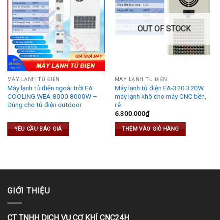
OUT OF STOCK
MÁY LẠNH TỦ ĐIỆN
MÁY LẠNH TỦ ĐIỆN
Máy lạnh tủ điện ngoài trời EA
Máy lạnh tủ điện EA-320 320W
COOLING WEA-8000 8000W –
máy lạnh khô cho máy CNC bền,
Dùng cho tủ điện outdoor
rẻ
6.300.000
₫
YÊU CẦU BÁO GIÁ
THÊM VÀO GIỎ HÀNG
GIỚI THIỆU
CT TNHH DỊCH VỤ CƠ KHÍ CNC24H