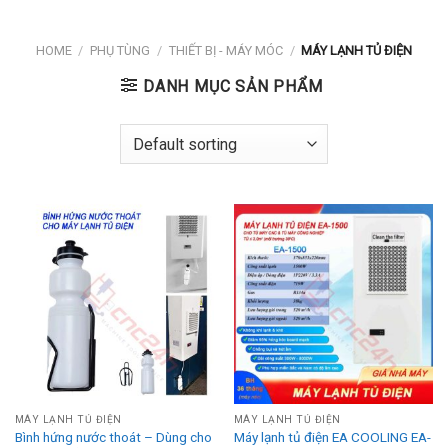
HOME
/
PHỤ TÙNG
/
THIẾT BỊ - MÁY MÓC
/
MÁY LẠNH TỦ ĐIỆN
DANH MỤC SẢN PHẨM
MÁY LẠNH TỦ ĐIỆN
MÁY LẠNH TỦ ĐIỆN
Bình hứng nước thoát – Dùng cho
Máy lạnh tủ điện EA COOLING EA-