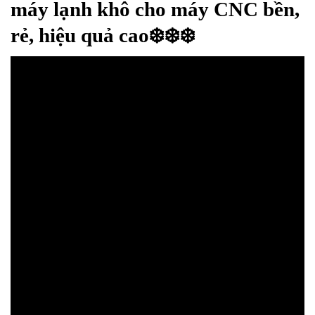
máy lạnh khô cho máy CNC bền,
rẻ, hiệu quả cao
❄️
❄️
❄️