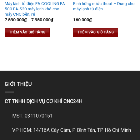
Máy lạnh tủ điện EA COOLING EA-
Bình hứng nước thoát – Dùng cho
500 EA-520 máy lạnh khô cho
máy lạnh tủ điện
máy CNC bền, rẻ
7.890.000
₫
–
7.980.000
₫
160.000
₫
THÊM VÀO GIỎ HÀNG
THÊM VÀO GIỎ HÀNG
GIỚI THIỆU
CT TNHH DỊCH VỤ CƠ KHÍ CNC24H
MST: 0311070151
VP HCM: 14/16A Cây Cám, P. Bình Tân, TP. Hồ Chí Minh