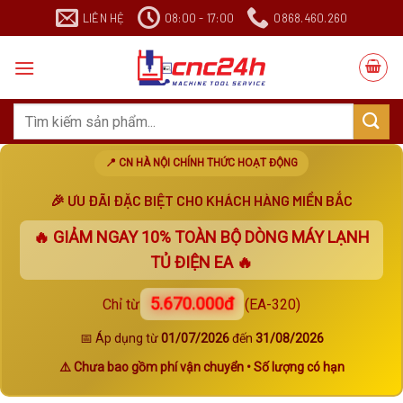
Chuyển
LIÊN HỆ
08:00 - 17:00
0868.460.260
đến
nội
dung
Search
for:
📍 CN HÀ NỘI CHÍNH THỨC HOẠT ĐỘNG
🎉 ƯU ĐÃI ĐẶC BIỆT CHO KHÁCH HÀNG MIỀN BẮC
🔥 GIẢM NGAY
10%
TOÀN BỘ DÒNG MÁY LẠNH
TỦ ĐIỆN EA 🔥
5.670.000đ
Chỉ từ
(EA-320)
📅 Áp dụng từ
01/07/2026
đến
31/08/2026
⚠️ Chưa bao gồm phí vận chuyển • Số lượng có hạn