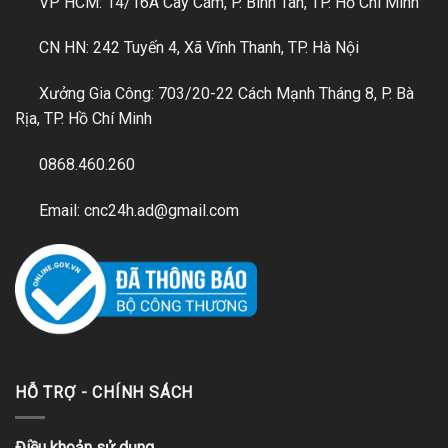
VP HCM: 14/16A Cây Cám, P. Bình Tân, TP. Hồ Chí Minh
CN HN: 242 Tuyến 4, Xã Vĩnh Thanh, TP. Hà Nội
Xưởng Gia Công: 703/20-22 Cách Mạnh Tháng 8, P. Bà
Rịa, TP. Hồ Chí Minh
0868.460.260
Email: cnc24h.ad@gmail.com
HỖ TRỢ - CHÍNH SÁCH
Điều khoản sử dụng