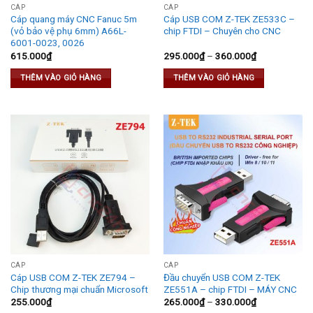
CÁP
CÁP
Cáp quang máy CNC Fanuc 5m
Cáp USB COM Z-TEK ZE533C –
(vỏ bảo vệ phụ 6mm) A66L-
chip FTDI – Chuyên cho CNC
6001-0023, 0026
615.000
₫
295.000
₫
–
360.000
₫
THÊM VÀO GIỎ HÀNG
THÊM VÀO GIỎ HÀNG
CÁP
CÁP
Cáp USB COM Z-TEK ZE794 –
Đầu chuyển USB COM Z-TEK
Chip thương mại chuẩn Microsoft
ZE551A – chip FTDI – MÁY CNC
255.000
₫
265.000
₫
–
330.000
₫