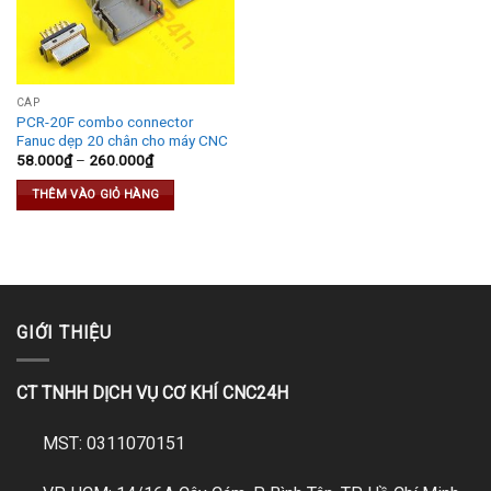
CÁP
PCR-20F combo connector
Fanuc dẹp 20 chân cho máy CNC
58.000
₫
–
260.000
₫
THÊM VÀO GIỎ HÀNG
GIỚI THIỆU
CT TNHH DỊCH VỤ CƠ KHÍ CNC24H
MST: 0311070151