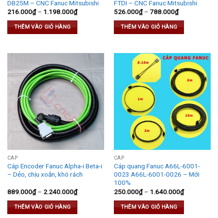
DB25M – CNC Fanuc Mitsubishi
FTDI – CNC Fanuc Mitsubishi
216.000
₫
–
1.198.000
₫
526.000
₫
–
788.000
₫
THÊM VÀO GIỎ HÀNG
THÊM VÀO GIỎ HÀNG
CÁP
CÁP
Cáp Encoder Fanuc Alpha-i Beta-i
Cáp quang Fanuc A66L-6001-
– Dẻo, chịu xoắn, khó rách
0023 A66L-6001-0026 – Mới
100%
889.000
₫
–
2.240.000
₫
250.000
₫
–
1.640.000
₫
THÊM VÀO GIỎ HÀNG
THÊM VÀO GIỎ HÀNG