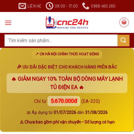
Chuyển
LIÊN HỆ
08:00 - 17:00
0868.460.260
đến
nội
dung
Search
for:
📍 CN HÀ NỘI CHÍNH THỨC HOẠT ĐỘNG
🎉 ƯU ĐÃI ĐẶC BIỆT CHO KHÁCH HÀNG MIỀN BẮC
🔥 GIẢM NGAY
10%
TOÀN BỘ DÒNG MÁY LẠNH
TỦ ĐIỆN EA 🔥
5.670.000đ
Chỉ từ
(EA-320)
📅 Áp dụng từ
01/07/2026
đến
31/08/2026
⚠️ Chưa bao gồm phí vận chuyển • Số lượng có hạn