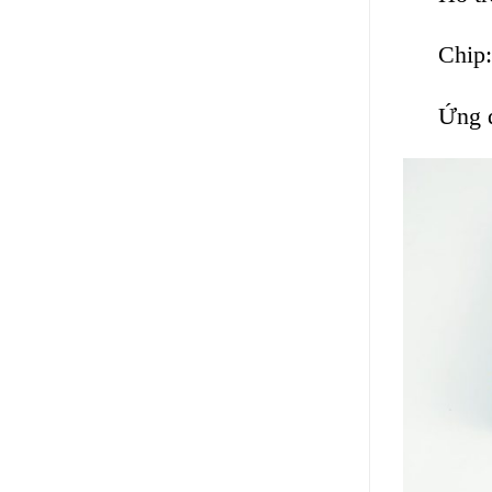
Chip:
Ứng d