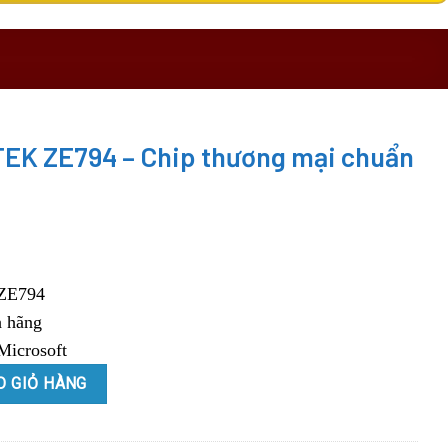
EK ZE794 – Chip thương mại chuẩn
ZE794
 hãng
Microsoft
ip thương mại chuẩn Microsoft quantity
O GIỎ HÀNG