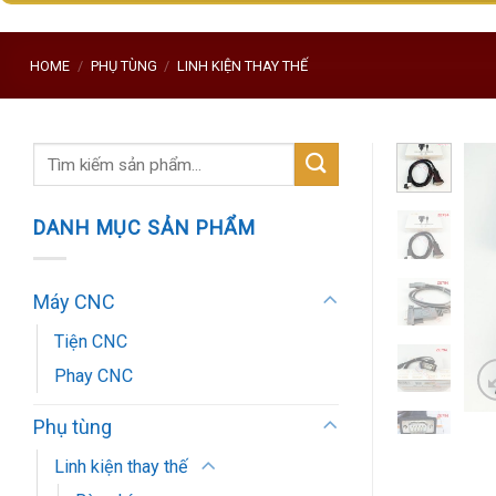
HOME
/
PHỤ TÙNG
/
LINH KIỆN THAY THẾ
Search
for:
DANH MỤC SẢN PHẨM
Máy CNC
Tiện CNC
Phay CNC
Phụ tùng
Linh kiện thay thế