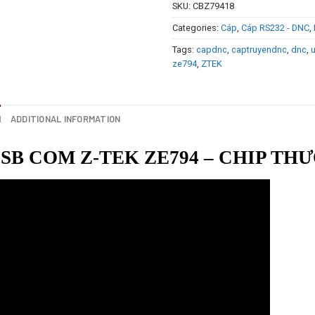
SKU:
CBZ79418
Categories:
Cáp
,
Cáp RS232 - DNC
,
Tags:
capdnc
,
captruyendnc
,
dnc
,
ze794
,
ZTEK
N
ADDITIONAL INFORMATION
USB COM Z-TEK ZE794 – CHIP T