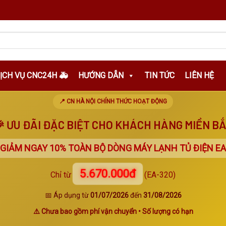
DỊCH VỤ CNC24H 🚑
HƯỚNG DẪN
TIN TỨC
LIÊN HỆ
📍 CN HÀ NỘI CHÍNH THỨC HOẠT ĐỘNG
 ƯU ĐÃI ĐẶC BIỆT CHO KHÁCH HÀNG MIỀN B
 GIẢM NGAY
10%
TOÀN BỘ DÒNG MÁY LẠNH TỦ ĐIỆN EA
5.670.000đ
Chỉ từ
(EA-320)
📅 Áp dụng từ
01/07/2026
đến
31/08/2026
⚠️ Chưa bao gồm phí vận chuyển • Số lượng có hạn