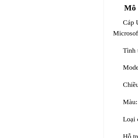
Mô 
Cáp U
Microsof
Tình 
Mode
Chiều
Màu:
Loại 
Hỗ tr