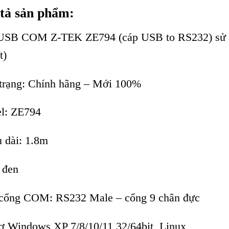
tả sản phẩm:
SB COM Z-TEK ZE794 (cáp USB to RS232) sử dụ
t)
trạng: Chính hãng – Mới 100%
l: ZE794
 dài: 1.8m
 đen
cổng COM: RS232 Male – cổng 9 chân đực
ợ Windows XP 7/8/10/11 32/64bit, Linux