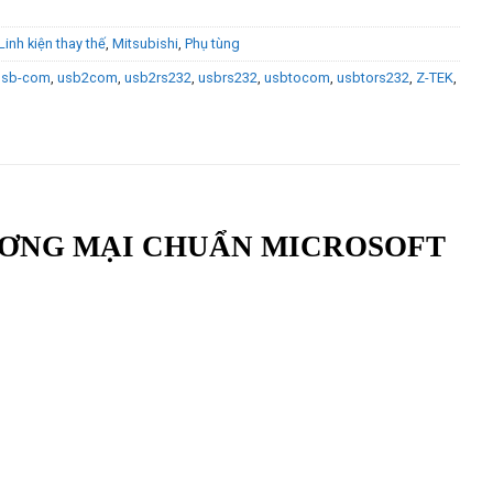
Linh kiện thay thế
,
Mitsubishi
,
Phụ tùng
usb-com
,
usb2com
,
usb2rs232
,
usbrs232
,
usbtocom
,
usbtors232
,
Z-TEK
,
HƯƠNG MẠI CHUẨN MICROSOFT