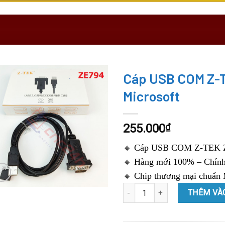
Cáp USB COM Z-T
Microsoft
255.000
₫
🔸
Cáp USB COM Z-TEK 
🔸
Hàng mới 100% – Chính
🔸
Chip thương mại chuẩn 
Cáp USB COM Z-TEK ZE794 - Ch
THÊM VÀ