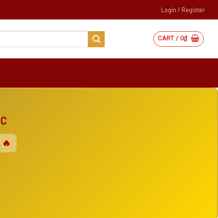
Login / Register
CART /
0
₫
ẮC
 🔥