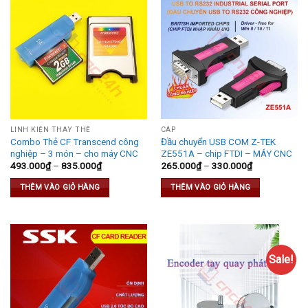
LINH KIỆN THAY THẾ
CÁP
Combo Thẻ CF Transcend công
Đầu chuyển USB COM Z-TEK
nghiệp – 3 món – cho máy CNC
ZE551A – chip FTDI – MÁY CNC
493.000
₫
–
835.000
₫
265.000
₫
–
330.000
₫
THÊM VÀO GIỎ HÀNG
THÊM VÀO GIỎ HÀNG
Sale!