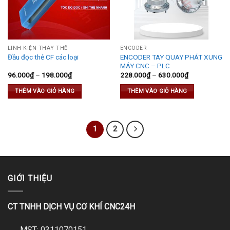
LINH KIỆN THAY THẾ
ENCODER
ENCODER TAY QUAY PHÁT XUNG
Đầu đọc thẻ CF các loại
MÁY CNC – PLC
96.000
₫
–
198.000
₫
228.000
₫
–
630.000
₫
THÊM VÀO GIỎ HÀNG
THÊM VÀO GIỎ HÀNG
1
2
GIỚI THIỆU
CT TNHH DỊCH VỤ CƠ KHÍ CNC24H
MST: 0311070151