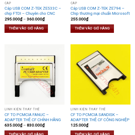
CÁP
CÁP
Cáp USB COM Z-TEK ZE533C –
Cáp USB COM Z-TEK ZE794 –
chip FTDI – Chuyên cho CNC
Chip thương mại chuẩn Microsoft
295.000
₫
–
360.000
₫
255.000
₫
THÊM VÀO GIỎ HÀNG
THÊM VÀO GIỎ HÀNG
LINH KIỆN THAY THẾ
LINH KIỆN THAY THẾ
CF TO PCMCIA FANUC –
CF TO PCMCIA SANDISK –
ADAPTER THẺ CF CHÍNH HÃNG
ADAPTER THẺ CF CÔNG NGHIỆP
635.000
₫
–
830.000
₫
125.000
₫
THÊM VÀO GIỎ HÀNG
THÊM VÀO GIỎ HÀNG