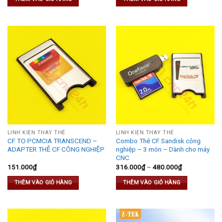
LINH KIỆN THAY THẾ
LINH KIỆN THAY THẾ
CF TO PCMCIA TRANSCEND –
Combo Thẻ CF Sandisk công
ADAPTER THẺ CF CÔNG NGHIỆP
nghiệp – 3 món – Dành cho máy
CNC
151.000
₫
316.000
₫
–
480.000
₫
THÊM VÀO GIỎ HÀNG
THÊM VÀO GIỎ HÀNG