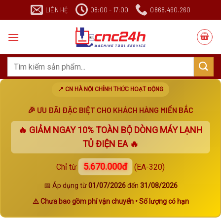
Chuyển
LIÊN HỆ
08:00 - 17:00
0868.460.260
đến
nội
dung
Search
for:
📍 CN HÀ NỘI CHÍNH THỨC HOẠT ĐỘNG
🎉 ƯU ĐÃI ĐẶC BIỆT CHO KHÁCH HÀNG MIỀN BẮC
🔥 GIẢM NGAY
10%
TOÀN BỘ DÒNG MÁY LẠNH
TỦ ĐIỆN EA 🔥
5.670.000đ
Chỉ từ
(EA-320)
📅 Áp dụng từ
01/07/2026
đến
31/08/2026
⚠️ Chưa bao gồm phí vận chuyển • Số lượng có hạn