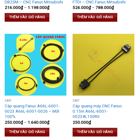
DB25M – CNC Fanuc Mitsubishi
FTDI – CNC Fanuc Mitsubishi
216.000
₫
–
1.198.000
₫
526.000
₫
–
788.000
₫
THÊM VÀO GIỎ HÀNG
THÊM VÀO GIỎ HÀNG
CÁP
CÁP
Cáp quang Fanuc A66L-6001-
Cáp quang máy CNC Fanuc
0023 A66L-6001-0026 – Mới
0.15m A66L-6001-
100%
0023#L150R0
250.000
₫
–
1.640.000
₫
250.000
₫
THÊM VÀO GIỎ HÀNG
THÊM VÀO GIỎ HÀNG