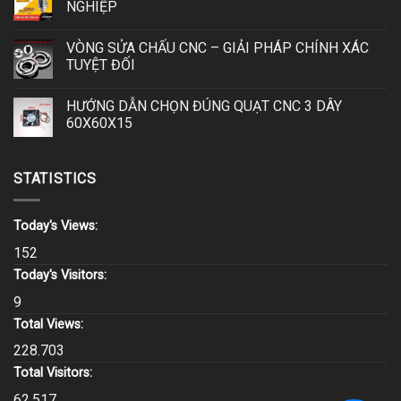
NGHIỆP
VÒNG SỬA CHẤU CNC – GIẢI PHÁP CHÍNH XÁC
TUYỆT ĐỐI
HƯỚNG DẪN CHỌN ĐÚNG QUẠT CNC 3 DÂY
60X60X15
STATISTICS
Today's Views:
152
Today's Visitors:
9
Total Views:
228.703
Total Visitors:
62.517