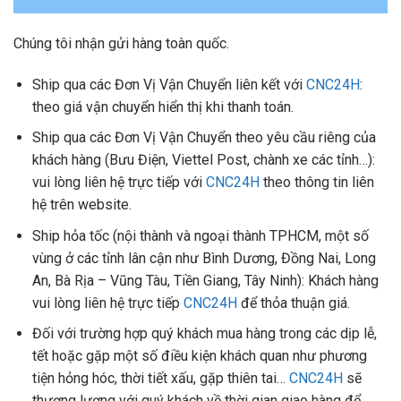
Chúng tôi nhận gửi hàng toàn quốc.
Ship qua các Đơn Vị Vận Chuyển liên kết với
CNC24H
:
theo giá vận chuyển hiển thị khi thanh toán.
Ship qua các Đơn Vị Vận Chuyển theo yêu cầu riêng của
khách hàng (Bưu Điện, Viettel Post, chành xe các tỉnh…):
vui lòng liên hệ trực tiếp với
CNC24H
theo thông tin liên
hệ trên website.
Ship hỏa tốc (nội thành và ngoại thành TPHCM, một số
vùng ở các tỉnh lân cận như Bình Dương, Đồng Nai, Long
An, Bà Rịa – Vũng Tàu, Tiền Giang, Tây Ninh): Khách hàng
vui lòng liên hệ trực tiếp
CNC24H
để thỏa thuận giá.
Đối với trường hợp quý khách mua hàng trong các dịp lễ,
tết hoặc gặp một số điều kiện khách quan như phương
tiện hỏng hóc, thời tiết xấu, gặp thiên tai…
CNC24H
sẽ
thương lượng với quý khách về thời gian giao hàng để