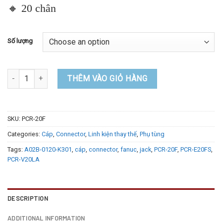
🔸 20 chân
Số lượng
PCR-20F combo connector Fanuc dẹp 20 chân cho máy CNC quant
THÊM VÀO GIỎ HÀNG
SKU:
PCR-20F
Categories:
Cáp
,
Connector
,
Linh kiện thay thế
,
Phụ tùng
Tags:
A02B-0120-K301
,
cáp
,
connector
,
fanuc
,
jack
,
PCR-20F
,
PCR-E20FS
,
PCR-V20LA
DESCRIPTION
ADDITIONAL INFORMATION