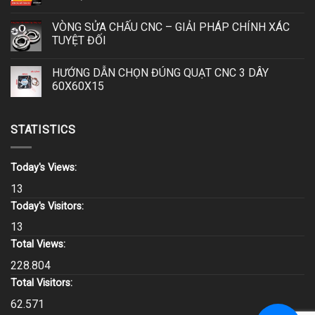
VÒNG SỬA CHẤU CNC – GIẢI PHÁP CHÍNH XÁC
TUYỆT ĐỐI
HƯỚNG DẪN CHỌN ĐÚNG QUẠT CNC 3 DÂY
60X60X15
STATISTICS
Today's Views:
13
Today's Visitors:
13
Total Views:
228.804
Total Visitors:
62.571