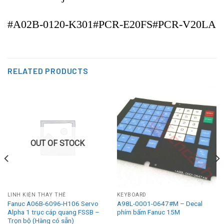
#A02B-0120-K301#PCR-E20FS#PCR-V20LA
RELATED PRODUCTS
OUT OF STOCK
LINH KIỆN THAY THẾ
KEYBOARD
Fanuc A06B-6096-H106 Servo
A98L-0001-0647#M – Decal
Alpha 1 trục cáp quang FSSB –
phím bấm Fanuc 15M
Trọn bộ (Hàng có sẵn)