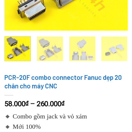
PCR-20F combo connector Fanuc dẹp 20
chân cho máy CNC
58.000
₫
–
260.000
₫
🔸 Combo gồm jack và vỏ xám
🔸 Mới 100%