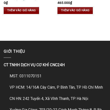
0
₫
465.000
₫
THÊM VÀO GIỎ HÀNG
THÊM VÀO GIỎ HÀNG
GIỚI THIỆU
CT TNHH DỊCH VỤ CƠ KHÍ CNC24H
MST: 0311070151
VP HCM: 14/16A Cây Cám, P. Bình Tân, TP. Hồ Chí Minh
CN HN: 242 Tuyến 4, Xã Vĩnh Thanh, TP. Hà Nội
Xưởng Gia Công: 703/20-22 Cách Mạnh Tháng 8, P. Bà