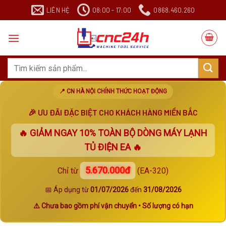
Chuyển
LIÊN HỆ
08:00 - 17:00
0868.460.260
đến
nội
dung
Search
for:
📍 CN HÀ NỘI CHÍNH THỨC HOẠT ĐỘNG
🎉 ƯU ĐÃI ĐẶC BIỆT CHO KHÁCH HÀNG MIỀN BẮC
🔥 GIẢM NGAY
10%
TOÀN BỘ DÒNG MÁY LẠNH
TỦ ĐIỆN EA 🔥
5.670.000đ
Chỉ từ
(EA-320)
📅 Áp dụng từ
01/07/2026
đến
31/08/2026
⚠️ Chưa bao gồm phí vận chuyển • Số lượng có hạn