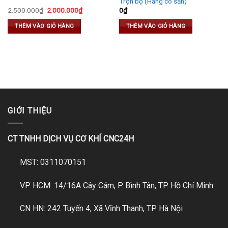
Trọn bộ (Hàng có sẵn)
Original
Current
2.500.000
₫
2.000.000
₫
0
₫
price
price
was:
is:
THÊM VÀO GIỎ HÀNG
THÊM VÀO GIỎ HÀNG
2.500.000₫.
2.000.000₫.
GIỚI THIỆU
CT TNHH DỊCH VỤ CƠ KHÍ CNC24H
MST: 0311070151
VP HCM: 14/16A Cây Cám, P. Bình Tân, TP. Hồ Chí Minh
CN HN: 242 Tuyến 4, Xã Vĩnh Thanh, TP. Hà Nội