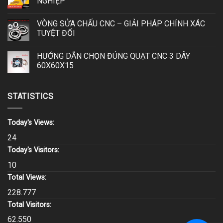
NGHIỆP
VÒNG SỬA CHẤU CNC – GIẢI PHÁP CHÍNH XÁC
TUYỆT ĐỐI
HƯỚNG DẪN CHỌN ĐÚNG QUẠT CNC 3 DÂY
60X60X15
STATISTICS
Today's Views:
24
Today's Visitors:
10
Total Views:
228.777
Total Visitors:
62.550