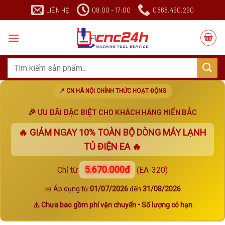
Chuyển
LIÊN HỆ
08:00 - 17:00
0868.460.260
đến
nội
dung
Search
for:
📍 CN HÀ NỘI CHÍNH THỨC HOẠT ĐỘNG
🎉 ƯU ĐÃI ĐẶC BIỆT CHO KHÁCH HÀNG MIỀN BẮC
🔥 GIẢM NGAY
10%
TOÀN BỘ DÒNG MÁY LẠNH
TỦ ĐIỆN EA 🔥
5.670.000đ
Chỉ từ
(EA-320)
📅 Áp dụng từ
01/07/2026
đến
31/08/2026
⚠️ Chưa bao gồm phí vận chuyển • Số lượng có hạn