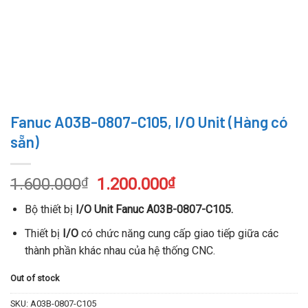
Fanuc A03B-0807-C105, I/O Unit (Hàng có
sẵn)
Original
Current
1.600.000
₫
1.200.000
₫
price
price
Bộ thiết bị
I/O Unit Fanuc A03B-0807-C105.
was:
is:
1.600.000₫.
1.200.000₫.
Thiết bị
I/O
có chức năng cung cấp giao tiếp giữa các
thành phần khác nhau của hệ thống CNC.
Out of stock
SKU:
A03B-0807-C105