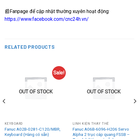
📰Fanpage để cập nhật thường xuyên hoạt động:
https://www.facebook.com/cnc24h.vn/
RELATED PRODUCTS
Sale!
OUT OF STOCK
OUT OF STOCK
KEYBOARD
LINH KIỆN THAY THẾ
Fanuc A02B-0281-C120/MBR,
Fanuc A06B-6096-H206 Servo
Keyboard (Hàng có sẵn)
Alpha 2 trục cáp quang FSSB –