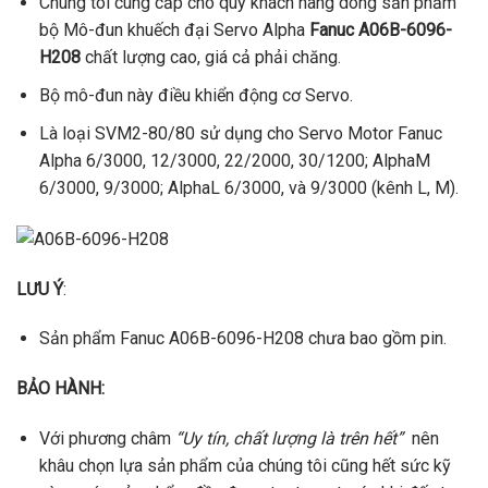
Chúng tôi cung cấp cho quý khách hàng dòng sản phẩm
bộ Mô-đun khuếch đại Servo Alpha
Fanuc A06B-6096-
H208
chất lượng cao, giá cả phải chăng.
Bộ mô-đun này điều khiển động cơ Servo.
Là loại SVM2-80/80 sử dụng cho Servo Motor Fanuc
Alpha 6/3000, 12/3000, 22/2000, 30/1200; AlphaM
6/3000, 9/3000; AlphaL 6/3000, và 9/3000 (kênh L, M).
LƯU Ý
:
Sản phẩm Fanuc A06B-6096-H208 chưa bao gồm pin.
BẢO HÀNH:
Với phương châm
“Uy tín, chất lượng là trên hết”
nên
khâu chọn lựa sản phẩm của chúng tôi cũng hết sức kỹ