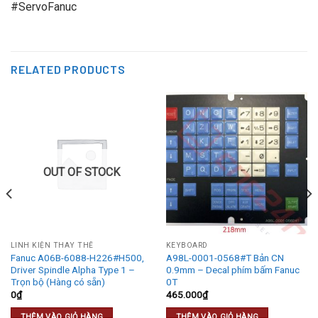
#ServoFanuc
RELATED PRODUCTS
OUT OF STOCK
LINH KIỆN THAY THẾ
KEYBOARD
Fanuc A06B-6088-H226#H500,
A98L-0001-0568#T Bản CN
Driver Spindle Alpha Type 1 –
0.9mm – Decal phím bấm Fanuc
Trọn bộ (Hàng có sẵn)
0T
0
₫
465.000
₫
THÊM VÀO GIỎ HÀNG
THÊM VÀO GIỎ HÀNG