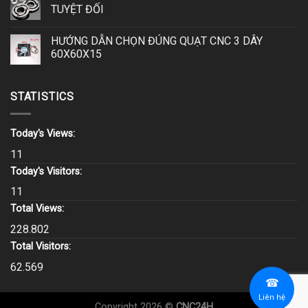
TUYỆT ĐỐI
HƯỚNG DẪN CHỌN ĐÚNG QUẠT CNC 3 DÂY
60X60X15
STATISTICS
Today's Views:
11
Today's Visitors:
11
Total Views:
228.802
Total Visitors:
62.569
☎
Liên hệ
Copyright 2026 ©
CNC24H