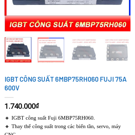
IGBT CÔNG SUẤT 6MBP75RH060 FUJI 75A
600V
1.740.000
₫
🔸 IGBT công suất Fuji 6MBP75RH060.
🔸 Thay thế công suất trong các biến tần, servo, máy
CNC,…