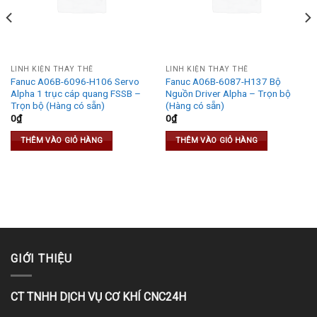
LINH KIỆN THAY THẾ
LINH KIỆN THAY THẾ
Fanuc A06B-6096-H106 Servo
Fanuc A06B-6087-H137 Bộ
Alpha 1 trục cáp quang FSSB –
Nguồn Driver Alpha – Trọn bộ
Trọn bộ (Hàng có sẵn)
(Hàng có sẵn)
0
₫
0
₫
THÊM VÀO GIỎ HÀNG
THÊM VÀO GIỎ HÀNG
0₫.
GIỚI THIỆU
CT TNHH DỊCH VỤ CƠ KHÍ CNC24H