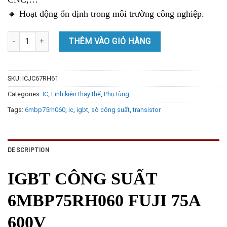
🔸 Hoạt động ổn định trong môi trường công nghiệp.
IGBT CÔNG SUẤT 6MBP75RH060 FUJI 75A 600V quantity
THÊM VÀO GIỎ HÀNG
SKU:
ICJC67RH61
Categories:
IC
,
Linh kiện thay thế
,
Phụ tùng
Tags:
6mbp75rh060
,
ic
,
igbt
,
sò công suất
,
transistor
DESCRIPTION
IGBT CÔNG SUẤT
6MBP75RH060 FUJI 75A
600V