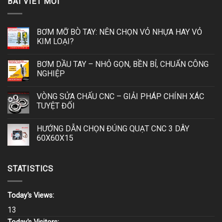
BÀI VIẾT MỚI
BƠM MỠ BÒ TAY: NÊN CHỌN VỎ NHỰA HAY VỎ
KIM LOẠI?
BƠM DẦU TAY – NHỎ GỌN, BỀN BỈ, CHUẨN CÔNG
NGHIỆP
VÒNG SỬA CHẤU CNC – GIẢI PHÁP CHÍNH XÁC
TUYỆT ĐỐI
HƯỚNG DẪN CHỌN ĐÚNG QUẠT CNC 3 DÂY
60X60X15
STATISTICS
Today's Views:
13