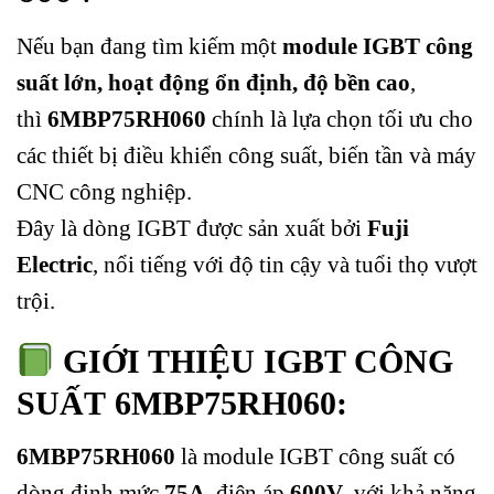
Nếu bạn đang tìm kiếm một
module IGBT công
suất lớn, hoạt động ổn định, độ bền cao
,
thì
6MBP75RH060
chính là lựa chọn tối ưu cho
các thiết bị điều khiển công suất, biến tần và máy
CNC công nghiệp.
Đây là dòng IGBT được sản xuất bởi
Fuji
Electric
, nổi tiếng với độ tin cậy và tuổi thọ vượt
trội.
GIỚI THIỆU IGBT CÔNG
SUẤT
6MBP75RH060:
6MBP75RH060
là module IGBT công suất có
dòng định mức
75A
, điện áp
600V
, với khả năng