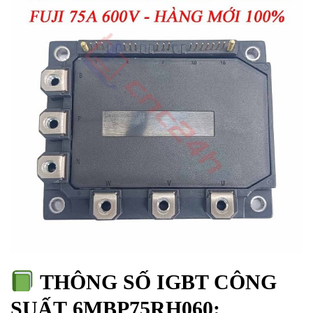
THÔNG SỐ
IGBT CÔNG
SUẤT 6MBP75RH060
: