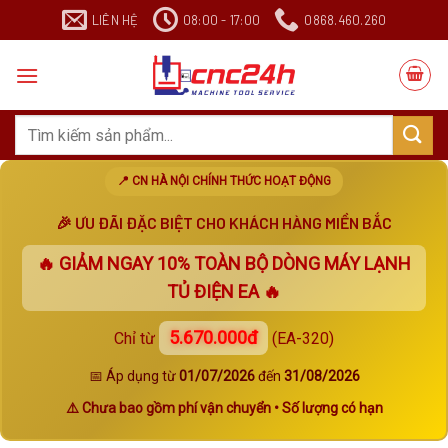
Chuyển
LIÊN HỆ
08:00 - 17:00
0868.460.260
đến
nội
dung
Search
for:
📍 CN HÀ NỘI CHÍNH THỨC HOẠT ĐỘNG
🎉 ƯU ĐÃI ĐẶC BIỆT CHO KHÁCH HÀNG MIỀN BẮC
🔥 GIẢM NGAY
10%
TOÀN BỘ DÒNG MÁY LẠNH
TỦ ĐIỆN EA 🔥
5.670.000đ
Chỉ từ
(EA-320)
📅 Áp dụng từ
01/07/2026
đến
31/08/2026
⚠️ Chưa bao gồm phí vận chuyển • Số lượng có hạn