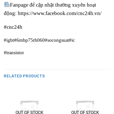
Fanpage để cập nhật thường xuyên hoạt
động:
https://www.facebook.com/cnc24h.vn/
#cnc24h
#igbt#6mbp75rh060#socongsuat#ic
#transistor
RELATED PRODUCTS
OUT OF STOCK
OUT OF STOCK