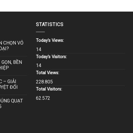
STATISTICS
Today's Views:
N CHỌN VỎ
OẠI?
14
Today's Visitors:
 GỌN, BỀN
14
HIỆP
Total Views:
 – GIẢI
228.805
YỆT ĐỐI
Total Visitors:
62.572
ĐÚNG QUẠT
5