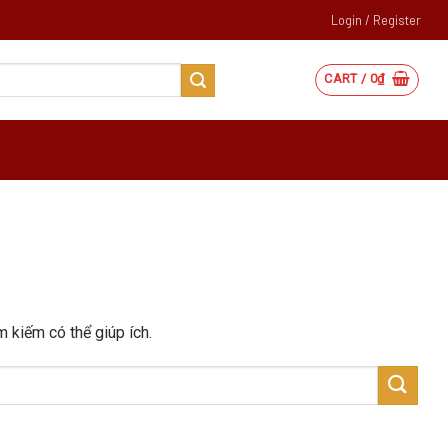
Login / Register
CART /
0
₫
m kiếm có thể giúp ích.