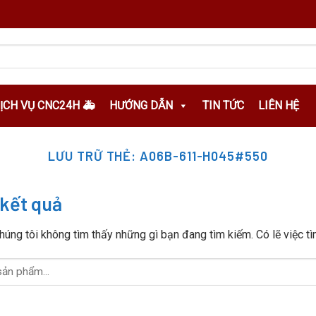
DỊCH VỤ CNC24H 🚑
HƯỚNG DẪN
TIN TỨC
LIÊN HỆ
LƯU TRỮ THẺ:
A06B-611-H045#550
kết quả
húng tôi không tìm thấy những gì bạn đang tìm kiếm. Có lẽ việc tì