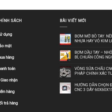
CHÍNH SÁCH
BÀI VIẾT MỚI
sử dụng
BƠM MỠ BÒ TAY: NÊ
NHỰA HAY VỎ KIM L
bảo mật
BƠM DẦU TAY – NHỎ
BỈ, CHUẨN CÔNG NG
ua hàng
VÒNG SỬA CHẤU CNC
hanh toán
PHÁP CHÍNH XÁC TU
 Giao nhận
HƯỚNG DẪN CHỌN 
CNC 3 DÂY 60X60X1
iểm hàng
ổi trả hàng