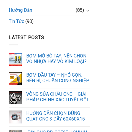
Hướng Dẫn
(85)
Tin Tức
(90)
LATEST POSTS
BƠM MỠ BÒ TAY: NÊN CHỌN
VỎ NHỰA HAY VỎ KIM LOẠI?
BƠM DẦU TAY – NHỎ GỌN,
BỀN BỈ, CHUẨN CÔNG NGHIỆP
VÒNG SỬA CHẤU CNC – GIẢI
PHÁP CHÍNH XÁC TUYỆT ĐỐI
HƯỚNG DẪN CHỌN ĐÚNG
QUẠT CNC 3 DÂY 60X60X15