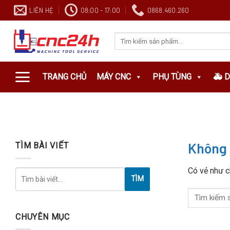
Chuyển
LIÊN HỆ
08:00 - 17:00
0868.460.260
đến
nội
Search
dung
for:
TRANG CHỦ
MÁY CNC
PHỤ TÙNG
🚑 
Không 
TÌM BÀI VIẾT
Có vẻ như c
TÌM
CHUYÊN MỤC