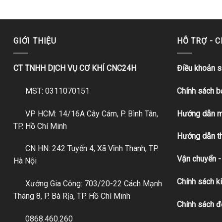
GIỚI THIỆU
HỖ TRỢ - 
CT TNHH DỊCH VỤ CƠ KHÍ CNC24H
Điều khoản 
MST: 0311070151
Chính sách 
VP HCM: 14/16A Cây Cám, P. Bình Tân,
Hướng dẫn m
TP. Hồ Chí Minh
Hướng dẫn t
CN HN: 242 Tuyến 4, Xã Vĩnh Thanh, TP.
Vận chuyển -
Hà Nội
Chính sách k
Xưởng Gia Công: 703/20-22 Cách Mạnh
Tháng 8, P. Bà Rịa, TP. Hồ Chí Minh
Chính sách đ
0868.460.260