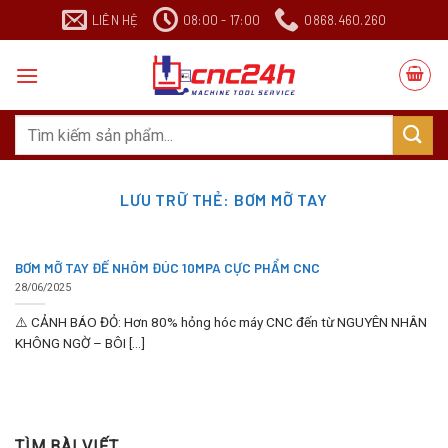
Chuyển
LIÊN HỆ
08:00 - 17:00
0868.460.260
đến
nội
dung
Search
for:
LƯU TRỮ THẺ:
BƠM MỠ TAY
BƠM MỠ TAY ĐẾ NHÔM ĐÚC 10MPA CỰC PHẨM CNC
28/06/2025
⚠️ CẢNH BÁO ĐỎ: Hơn 80% hỏng hóc máy CNC đến từ NGUYÊN NHÂN
KHÔNG NGỜ – BÔI [...]
TÌM BÀI VIẾT