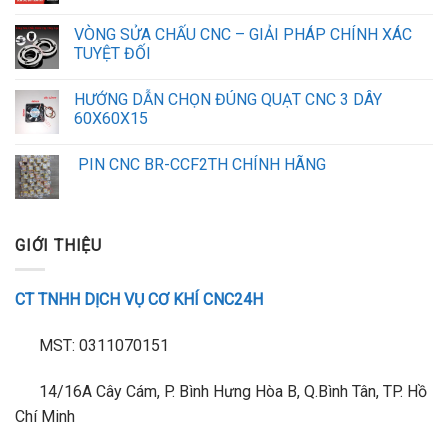
VÒNG SỬA CHẤU CNC – GIẢI PHÁP CHÍNH XÁC
TUYỆT ĐỐI
HƯỚNG DẪN CHỌN ĐÚNG QUẠT CNC 3 DÂY
60X60X15
PIN CNC BR-CCF2TH CHÍNH HÃNG
GIỚI THIỆU
CT TNHH DỊCH VỤ CƠ KHÍ CNC24H
MST: 0311070151
14/16A Cây Cám, P. Bình Hưng Hòa B, Q.Bình Tân, TP. Hồ
Chí Minh