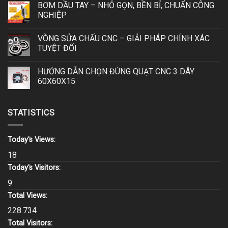
BƠM DẦU TAY – NHỎ GỌN, BỀN BỈ, CHUẨN CÔNG
NGHIỆP
VÒNG SỬA CHẤU CNC – GIẢI PHÁP CHÍNH XÁC
TUYỆT ĐỐI
HƯỚNG DẪN CHỌN ĐÚNG QUẠT CNC 3 DÂY
60X60X15
STATISTICS
Today's Views:
18
Today's Visitors:
9
Total Views:
228.734
Total Visitors: