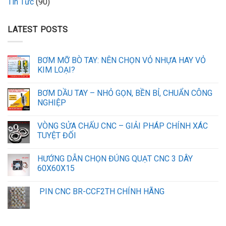
Tin Tức
(90)
LATEST POSTS
BƠM MỠ BÒ TAY: NÊN CHỌN VỎ NHỰA HAY VỎ
KIM LOẠI?
BƠM DẦU TAY – NHỎ GỌN, BỀN BỈ, CHUẨN CÔNG
NGHIỆP
VÒNG SỬA CHẤU CNC – GIẢI PHÁP CHÍNH XÁC
TUYỆT ĐỐI
HƯỚNG DẪN CHỌN ĐÚNG QUẠT CNC 3 DÂY
60X60X15
PIN CNC BR-CCF2TH CHÍNH HÃNG