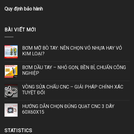
Quy định bảo hành
BÀI VIẾT MỚI
BƠM MỠ BÒ TAY: NÊN CHỌN VỎ NHỰA HAY VỎ
KIM LOẠI?
BƠM DẦU TAY – NHỎ GỌN, BỀN BỈ, CHUẨN CÔNG
NGHIỆP
VÒNG SỬA CHẤU CNC – GIẢI PHÁP CHÍNH XÁC
TUYỆT ĐỐI
HƯỚNG DẪN CHỌN ĐÚNG QUẠT CNC 3 DÂY
60X60X15
STATISTICS