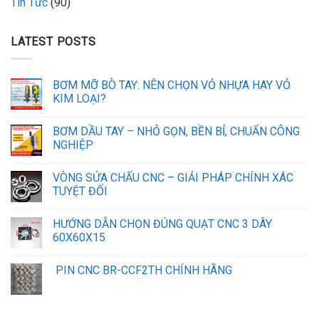
Tin Tức
(90)
LATEST POSTS
BƠM MỠ BÒ TAY: NÊN CHỌN VỎ NHỰA HAY VỎ
KIM LOẠI?
BƠM DẦU TAY – NHỎ GỌN, BỀN BỈ, CHUẨN CÔNG
NGHIỆP
VÒNG SỬA CHẤU CNC – GIẢI PHÁP CHÍNH XÁC
TUYỆT ĐỐI
HƯỚNG DẪN CHỌN ĐÚNG QUẠT CNC 3 DÂY
60X60X15
PIN CNC BR-CCF2TH CHÍNH HÃNG