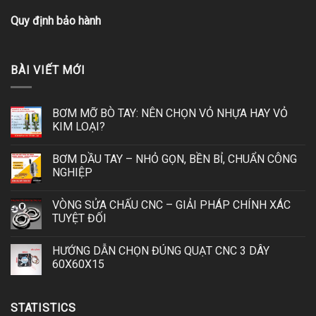
Quy định bảo hành
BÀI VIẾT MỚI
BƠM MỠ BÒ TAY: NÊN CHỌN VỎ NHỰA HAY VỎ
KIM LOẠI?
BƠM DẦU TAY – NHỎ GỌN, BỀN BỈ, CHUẨN CÔNG
NGHIỆP
VÒNG SỬA CHẤU CNC – GIẢI PHÁP CHÍNH XÁC
TUYỆT ĐỐI
HƯỚNG DẪN CHỌN ĐÚNG QUẠT CNC 3 DÂY
60X60X15
STATISTICS