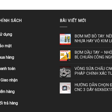
CHÍNH SÁCH
BÀI VIẾT MỚI
sử dụng
BƠM MỠ BÒ TAY: NÊ
NHỰA HAY VỎ KIM L
bảo mật
BƠM DẦU TAY – NHỎ
BỈ, CHUẨN CÔNG NG
ua hàng
VÒNG SỬA CHẤU CNC
hanh toán
PHÁP CHÍNH XÁC TU
 Giao nhận
HƯỚNG DẪN CHỌN 
CNC 3 DÂY 60X60X1
iểm hàng
ổi trả hàng