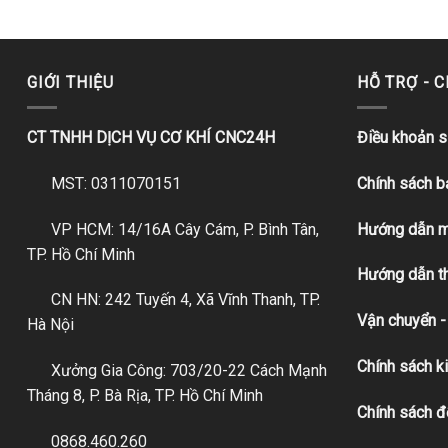
GIỚI THIỆU
HỖ TRỢ - 
CT TNHH DỊCH VỤ CƠ KHÍ CNC24H
Điều khoản 
MST: 0311070151
Chính sách 
VP HCM: 14/16A Cây Cám, P. Bình Tân,
Hướng dẫn m
TP. Hồ Chí Minh
Hướng dẫn t
CN HN: 242 Tuyến 4, Xã Vĩnh Thanh, TP.
Vận chuyển -
Hà Nội
Chính sách k
Xưởng Gia Công: 703/20-22 Cách Mạnh
Tháng 8, P. Bà Rịa, TP. Hồ Chí Minh
Chính sách đ
0868.460.260