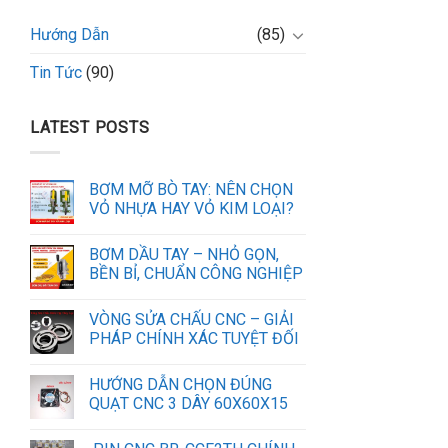
Hướng Dẫn
(85)
Tin Tức
(90)
LATEST POSTS
BƠM MỠ BÒ TAY: NÊN CHỌN
VỎ NHỰA HAY VỎ KIM LOẠI?
BƠM DẦU TAY – NHỎ GỌN,
BỀN BỈ, CHUẨN CÔNG NGHIỆP
VÒNG SỬA CHẤU CNC – GIẢI
PHÁP CHÍNH XÁC TUYỆT ĐỐI
HƯỚNG DẪN CHỌN ĐÚNG
QUẠT CNC 3 DÂY 60X60X15