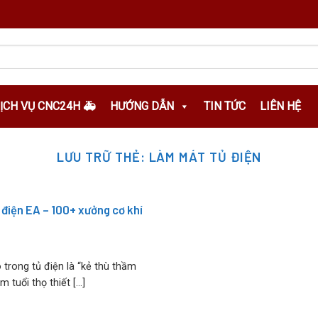
DỊCH VỤ CNC24H 🚑
HƯỚNG DẪN
TIN TỨC
LIÊN HỆ
LƯU TRỮ THẺ:
LÀM MÁT TỦ ĐIỆN
 điện EA – 100+ xưởng cơ khí
 trong tủ điện là “kẻ thù thầm
 tuổi thọ thiết [...]