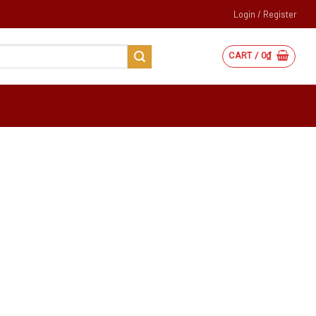
Login / Register
CART /
0
₫