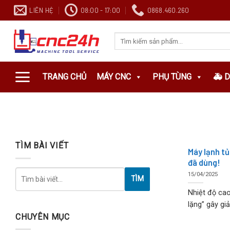
Chuyển
LIÊN HỆ
08:00 - 17:00
0868.460.260
đến
nội
Search
dung
for:
TRANG CHỦ
MÁY CNC
PHỤ TÙNG
🚑 
TÌM BÀI VIẾT
Máy lạnh tủ
đã dùng!
15/04/2025
TÌM
Nhiệt độ cao
lặng” gây giảm
CHUYÊN MỤC