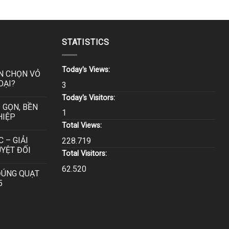
STATISTICS
Today's Views:
N CHỌN VỎ
OẠI?
3
Today's Visitors:
 GỌN, BỀN
1
HIỆP
Total Views:
 – GIẢI
228.719
YỆT ĐỐI
Total Visitors:
62.520
ĐÚNG QUẠT
5