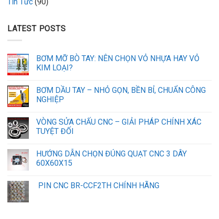
Tin Tức
(90)
LATEST POSTS
BƠM MỠ BÒ TAY: NÊN CHỌN VỎ NHỰA HAY VỎ
KIM LOẠI?
BƠM DẦU TAY – NHỎ GỌN, BỀN BỈ, CHUẨN CÔNG
NGHIỆP
VÒNG SỬA CHẤU CNC – GIẢI PHÁP CHÍNH XÁC
TUYỆT ĐỐI
HƯỚNG DẪN CHỌN ĐÚNG QUẠT CNC 3 DÂY
60X60X15
PIN CNC BR-CCF2TH CHÍNH HÃNG