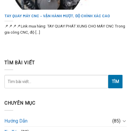
TAY QUAY MÁY CNC – VẬN HÀNH MƯỢT, ĐỘ CHÍNH XÁC CAO
📌📌📌📌Link mua hàng: TAY QUAY PHÁT XUNG CHO MÁY CNC Trong
gia công CNC, độ [...]
TÌM BÀI VIẾT
TÌM
CHUYÊN MỤC
Hướng Dẫn
(85)