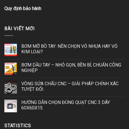
Quy định bảo hành
BÀI VIẾT MỚI
BƠM MỠ BÒ TAY: NÊN CHỌN VỎ NHỰA HAY VỎ
KIM LOẠI?
BƠM DẦU TAY – NHỎ GỌN, BỀN BỈ, CHUẨN CÔNG
NGHIỆP
VÒNG SỬA CHẤU CNC – GIẢI PHÁP CHÍNH XÁC
TUYỆT ĐỐI
HƯỚNG DẪN CHỌN ĐÚNG QUẠT CNC 3 DÂY
60X60X15
STATISTICS