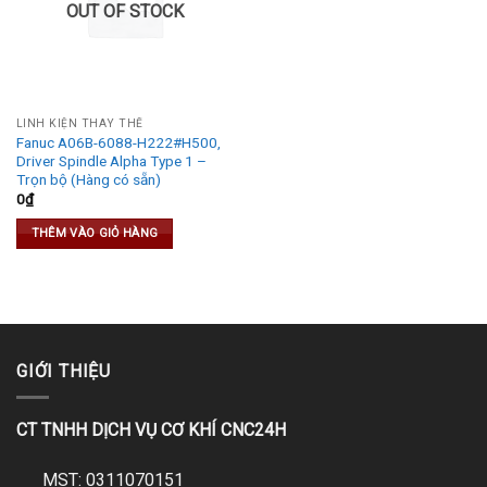
OUT OF STOCK
LINH KIỆN THAY THẾ
Fanuc A06B-6088-H222#H500,
Driver Spindle Alpha Type 1 –
Trọn bộ (Hàng có sẵn)
0
₫
THÊM VÀO GIỎ HÀNG
GIỚI THIỆU
CT TNHH DỊCH VỤ CƠ KHÍ CNC24H
MST: 0311070151