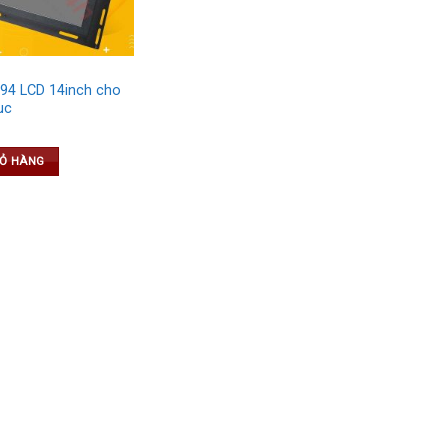
94 LCD 14inch cho
uc
IỎ HÀNG