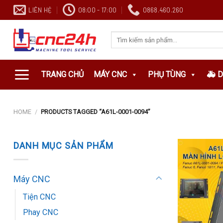
Chuyển
LIÊN HỆ
08:00 - 17:00
0868.460.260
đến
nội
Search
dung
for:
TRANG CHỦ
MÁY CNC
PHỤ TÙNG
🚑 
HOME
/
PRODUCTS TAGGED “A61L-0001-0094”
DANH MỤC SẢN PHẨM
Máy CNC
Tiện CNC
Phay CNC