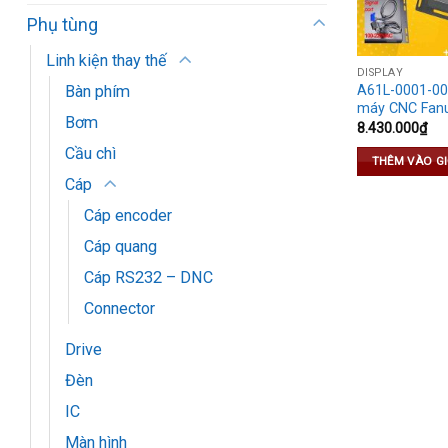
Phụ tùng
Linh kiện thay thế
DISPLAY
Bàn phím
A61L-0001-00
máy CNC Fan
Bơm
8.430.000
₫
Cầu chì
THÊM VÀO G
Cáp
Cáp encoder
Cáp quang
Cáp RS232 – DNC
Connector
Drive
Đèn
IC
Màn hình