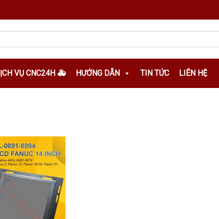
DỊCH VỤ CNC24H 🚑
HƯỚNG DẪN
TIN TỨC
LIÊN HỆ