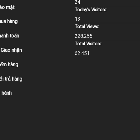
24
bảo mật
Today's Visitors:
13
ua hàng
Total Views:
hanh toán
228.255
Total Visitors:
 Giao nhận
62.451
iểm hàng
ổi trả hàng
 hành