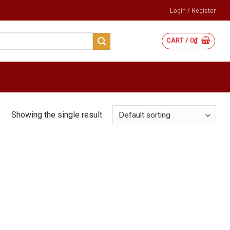
Login / Register
CART /
0
₫
Showing the single result