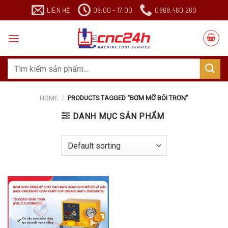
Chuyển
LIÊN HỆ
08:00 - 17:00
0868.460.260
đến
nội
dung
Search
for:
HOME
/
PRODUCTS TAGGED “BƠM MỠ BÔI TRƠN”
DANH MỤC SẢN PHẨM