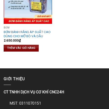
BƠM
BƠM BÁNH RĂNG ÁP SUẤT CAO
DÙNG CHO MỠ BÒ VÀ DẦU
2.650.000
₫
THÊM VÀO GIỎ HÀNG
GIỚI THIỆU
CT TNHH DỊCH VỤ CƠ KHÍ CNC24H
MST: 0311070151