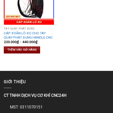
TAY QUAY PHÁT XUNG
CÁP XOẮN LÒ XO CHO TAY
QUAY PHÁT XUNG HANDLE CNC
220.000
₫
–
440.000
₫
THÊM VÀO GIỎ HÀNG
GIỚI THIỆU
CT TNHH DỊCH VỤ CƠ KHÍ CNC24H
MST: 0311070151