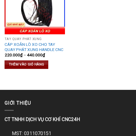
TAY QUAY PHÁT XUNG
CÁP XOẮN LÒ XO CHO TAY
QUAY PHÁT XUNG HANDLE CNC
220.000
₫
–
440.000
₫
THÊM VÀO GIỎ HÀNG
GIỚI THIỆU
CT TNHH DỊCH VỤ CƠ KHÍ CNC24H
MST: 0311070151