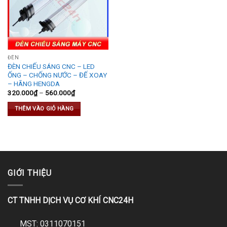
ĐÈN
ĐÈN CHIẾU SÁNG CNC – LED
ỐNG – CHỐNG NƯỚC – ĐẾ XOAY
– HÃNG HENGDA
320.000
₫
–
560.000
₫
THÊM VÀO GIỎ HÀNG
GIỚI THIỆU
CT TNHH DỊCH VỤ CƠ KHÍ CNC24H
MST: 0311070151