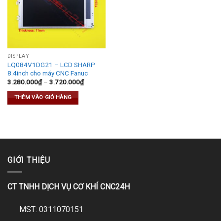
DISPLAY
LQ084V1DG21 – LCD SHARP
8.4inch cho máy CNC Fanuc
3.280.000
₫
–
3.720.000
₫
THÊM VÀO GIỎ HÀNG
GIỚI THIỆU
CT TNHH DỊCH VỤ CƠ KHÍ CNC24H
MST: 0311070151