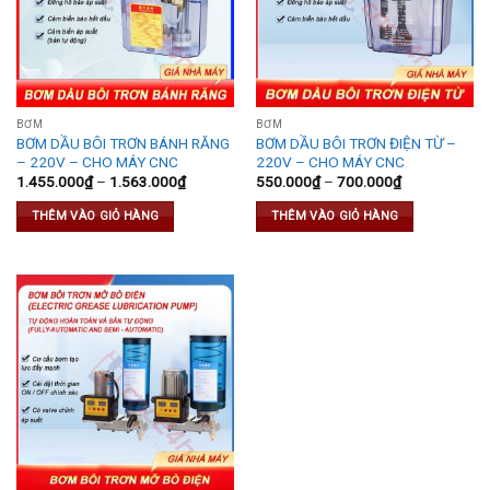
BƠM
BƠM
BƠM DẦU BÔI TRƠN BÁNH RĂNG
BƠM DẦU BÔI TRƠN ĐIỆN TỪ –
– 220V – CHO MÁY CNC
220V – CHO MÁY CNC
1.455.000
₫
–
1.563.000
₫
550.000
₫
–
700.000
₫
THÊM VÀO GIỎ HÀNG
THÊM VÀO GIỎ HÀNG