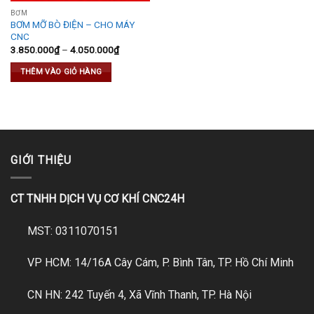
BƠM
BƠM MỠ BÒ ĐIỆN – CHO MÁY
CNC
3.850.000
₫
–
4.050.000
₫
THÊM VÀO GIỎ HÀNG
GIỚI THIỆU
CT TNHH DỊCH VỤ CƠ KHÍ CNC24H
MST: 0311070151
VP HCM: 14/16A Cây Cám, P. Bình Tân, TP. Hồ Chí Minh
CN HN: 242 Tuyến 4, Xã Vĩnh Thanh, TP. Hà Nội