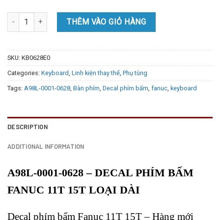
A98L-0001-0628 - Decal phím bấm Fanuc 11T 15T loại dài quantity
THÊM VÀO GIỎ HÀNG
SKU:
KB0628E0
Categories:
Keyboard
,
Linh kiện thay thế
,
Phụ tùng
Tags:
A98L-0001-0628
,
Bàn phím
,
Decal phím bấm
,
fanuc
,
keyboard
DESCRIPTION
ADDITIONAL INFORMATION
A98L-0001-0628 – DECAL PHÍM BẤM
FANUC 11T 15T LOẠI DÀI
Decal phím bấm Fanuc 11T 15T – Hàng mới