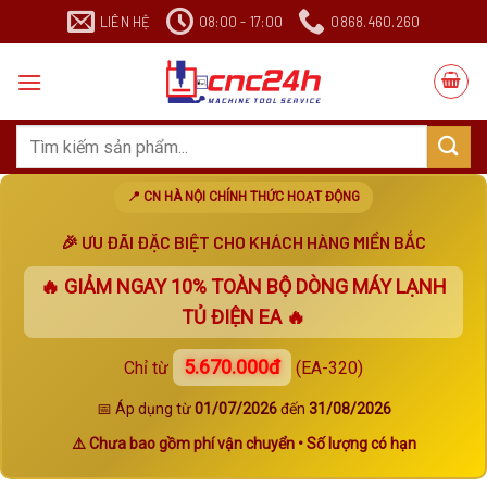
Chuyển
LIÊN HỆ
08:00 - 17:00
0868.460.260
đến
nội
dung
Search
for:
📍 CN HÀ NỘI CHÍNH THỨC HOẠT ĐỘNG
🎉 ƯU ĐÃI ĐẶC BIỆT CHO KHÁCH HÀNG MIỀN BẮC
🔥 GIẢM NGAY
10%
TOÀN BỘ DÒNG MÁY LẠNH
TỦ ĐIỆN EA 🔥
5.670.000đ
Chỉ từ
(EA-320)
📅 Áp dụng từ
01/07/2026
đến
31/08/2026
⚠️ Chưa bao gồm phí vận chuyển • Số lượng có hạn