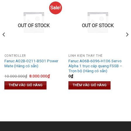
Sale!
OUT OF STOCK
OUT OF STOCK
CONTROLLER
LINH KIỆN THAY THẾ
Fanuc A02B-0211-B501 Power
Fanuc A06B-6096-H106 Servo
Mate (Hàng có sẵn)
Alpha 1 trục cáp quang FSSB –
Trọn bộ (Hàng có sẵn)
Original
Current
10.000.000
₫
8.000.000
₫
0
₫
price
price
was:
is:
THÊM VÀO GIỎ HÀNG
THÊM VÀO GIỎ HÀNG
10.000.000₫.
8.000.000₫.