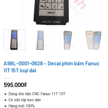
A98L-0001-0628 – Decal phím bấm Fanuc
11T 15T loại dài
595.000
₫
🔸 Dùng cho tiện CNC Fanuc 11T 15T
🔸 Có sẵn lớp keo dán
🔸 Hàng mới 100%