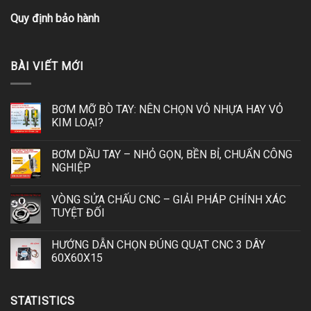
Quy định bảo hành
BÀI VIẾT MỚI
BƠM MỠ BÒ TAY: NÊN CHỌN VỎ NHỰA HAY VỎ
KIM LOẠI?
BƠM DẦU TAY – NHỎ GỌN, BỀN BỈ, CHUẨN CÔNG
NGHIỆP
VÒNG SỬA CHẤU CNC – GIẢI PHÁP CHÍNH XÁC
TUYỆT ĐỐI
HƯỚNG DẪN CHỌN ĐÚNG QUẠT CNC 3 DÂY
60X60X15
STATISTICS