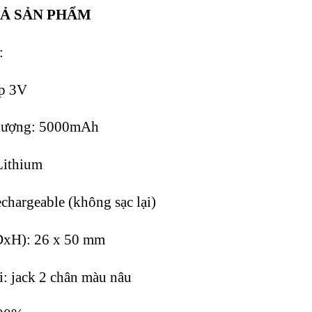
TẢ SẢN PHẨM
:
p 3V
lượng: 5000mAh
Lithium
hargeable (không sạc lại)
DxH): 26 x 50 mm
: jack 2 chân màu nâu