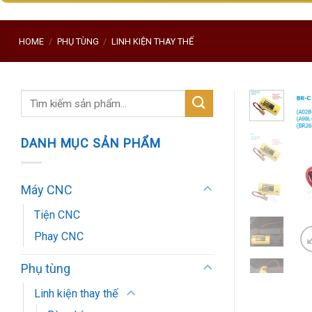
HOME
/
PHỤ TÙNG
/
LINH KIỆN THAY THẾ
Search
for:
DANH MỤC SẢN PHẨM
Máy CNC
Tiện CNC
Phay CNC
Phụ tùng
Linh kiện thay thế