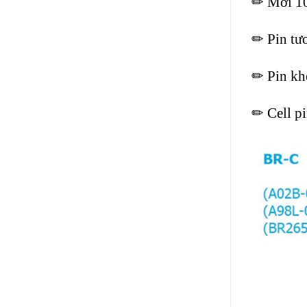
✏ Mới 1
✏ Pin tư
✏ Pin kh
✏ Cell p