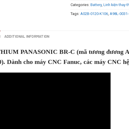
Categories:
Battery
,
Linh kiện thay t
Tags:
A02B-0120-K106
,
A98L-0031-
N
ADDITIONAL INFORMATION
HIUM PANASONIC BR-C (mã tương đương A98
). Dành cho máy CNC Fanuc, các máy CNC h