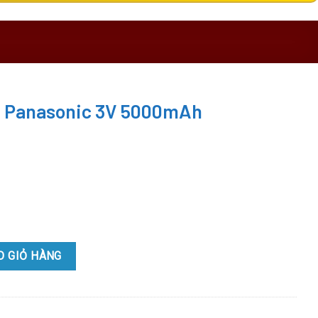
m Panasonic 3V 5000mAh
 5000mAh quantity
O GIỎ HÀNG