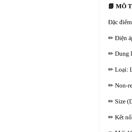
📗 MÔ 
Đặc điểm
✏ Điện á
✏ Dung 
✏ Loại: 
✏ Non-rec
✏ Size (
✏ Kết nối