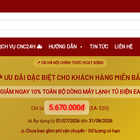
DỊCH VỤ CNC24H 🚑
HƯỚNG DẪN
TIN TỨC
LIÊN HỆ
📍 CN HÀ NỘI CHÍNH THỨC HOẠT ĐỘNG
 ƯU ĐÃI ĐẶC BIỆT CHO KHÁCH HÀNG MIỀN B
 GIẢM NGAY
10%
TOÀN BỘ DÒNG MÁY LẠNH TỦ ĐIỆN EA
5.670.000đ
Chỉ từ
(EA-320)
📅 Áp dụng từ
01/07/2026
đến
31/08/2026
⚠️ Chưa bao gồm phí vận chuyển • Số lượng có hạn