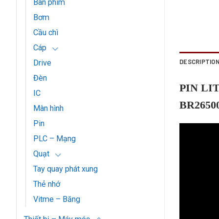
Bàn phím
Bơm
Cầu chì
Cáp
DESCRIPTIO
Drive
Đèn
PIN LIT
IC
BR26500
Màn hình
Pin
PLC – Mạng
Quạt
Tay quay phát xung
Thẻ nhớ
Vitme – Băng