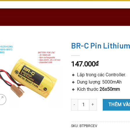
BR-C Pin Lithiu
147.000
₫
🔸 Lắp trong các Controller.
🔸 Dung lượng: 5000mAh
🔸 Kích thước
26x50mm
BR-C Pin Lithium Panasonic 3V
THÊM VÀ
SKU:
BTPBRCEV