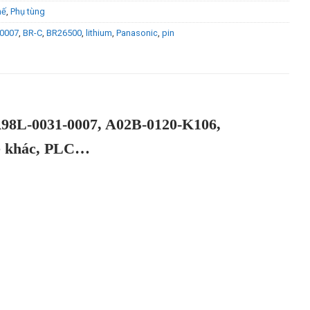
hế
,
Phụ tùng
0007
,
BR-C
,
BR26500
,
lithium
,
Panasonic
,
pin
L-0031-0007, A02B-0120-K106,
ệ khác, PLC…