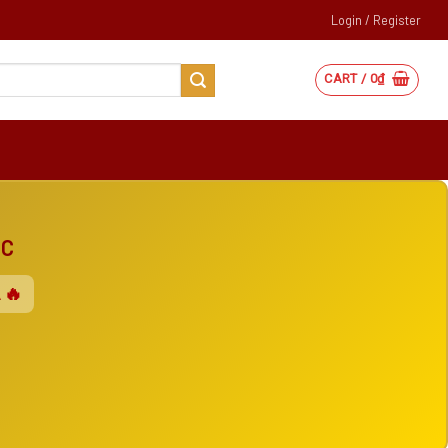
Login / Register
CART /
0
₫
ẮC
 🔥