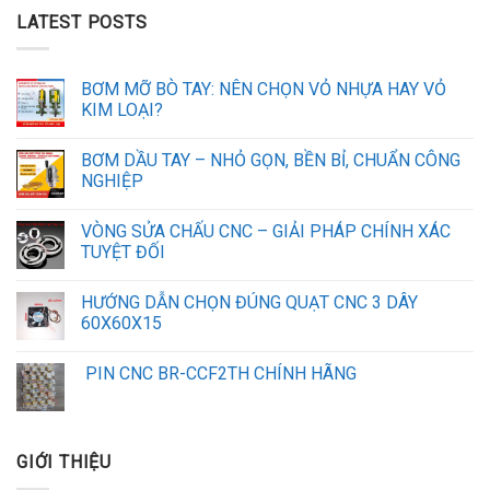
LATEST POSTS
BƠM MỠ BÒ TAY: NÊN CHỌN VỎ NHỰA HAY VỎ
KIM LOẠI?
BƠM DẦU TAY – NHỎ GỌN, BỀN BỈ, CHUẨN CÔNG
NGHIỆP
VÒNG SỬA CHẤU CNC – GIẢI PHÁP CHÍNH XÁC
TUYỆT ĐỐI
HƯỚNG DẪN CHỌN ĐÚNG QUẠT CNC 3 DÂY
60X60X15
PIN CNC BR-CCF2TH CHÍNH HÃNG
GIỚI THIỆU