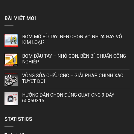
BÀI VIẾT MỚI
BƠM MỠ BÒ TAY: NÊN CHỌN VỎ NHỰA HAY VỎ
KIM LOẠI?
BƠM DẦU TAY – NHỎ GỌN, BỀN BỈ, CHUẨN CÔNG
NGHIỆP
VÒNG SỬA CHẤU CNC – GIẢI PHÁP CHÍNH XÁC
TUYỆT ĐỐI
HƯỚNG DẪN CHỌN ĐÚNG QUẠT CNC 3 DÂY
60X60X15
STATISTICS