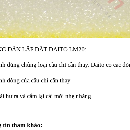
NG DẪN LẮP ĐẶT DAITO LM20:
nh đúng chủng loại cầu chì cần thay. Daito có cá
h dòng của cầu chì cần thay
i hư ra và cắm lại cái mới nhẹ nhàng
 tin tham khảo: