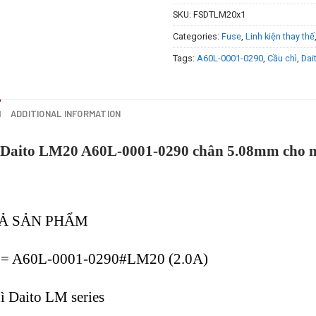
SKU:
FSDTLM20x1
Categories:
Fuse
,
Linh kiện thay thế
Tags:
A60L-0001-0290
,
Cầu chì
,
Dai
N
ADDITIONAL INFORMATION
 Daito LM20 A60L-0001-0290 chân 5.08mm cho
TẢ SẢN PHẨM
= A60L-0001-0290#LM20 (2.0A)
ì Daito LM series