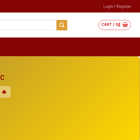
Login / Register
CART /
0
₫
ẮC
 🔥