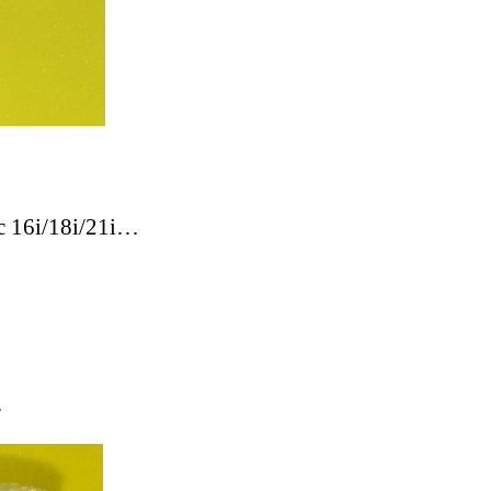
c 16i/18i/21i…
…