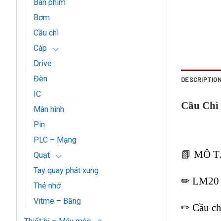
Bàn phím
Bơm
Cầu chì
Cáp
Drive
Đèn
DESCRIPTIO
IC
Cầu Chì
Màn hình
Pin
PLC – Mạng
📗 MÔ 
Quạt
Tay quay phát xung
✏ LM20 
Thẻ nhớ
Vitme – Băng
✏ Cầu ch