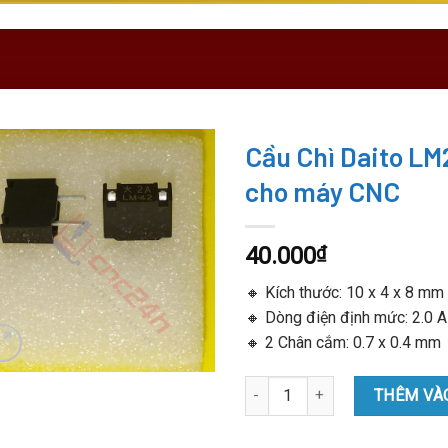
Cầu Chì Daito L
cho máy CNC
40.000
₫
🔸 Kích thước: 10 x 4 x 8 mm
🔸 Dòng điện định mức: 2.0 A
🔸 2 Chân cắm: 0.7 x 0.4 mm
Cầu Chì Daito LM20 A60L-0001
THÊM VÀ