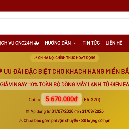
DỊCH VỤ CNC24H 🚑
HƯỚNG DẪN
TIN TỨC
LIÊN HỆ
📍 CN HÀ NỘI CHÍNH THỨC HOẠT ĐỘNG
 ƯU ĐÃI ĐẶC BIỆT CHO KHÁCH HÀNG MIỀN B
 GIẢM NGAY
10%
TOÀN BỘ DÒNG MÁY LẠNH TỦ ĐIỆN EA
5.670.000đ
Chỉ từ
(EA-320)
📅 Áp dụng từ
01/07/2026
đến
31/08/2026
⚠️ Chưa bao gồm phí vận chuyển • Số lượng có hạn