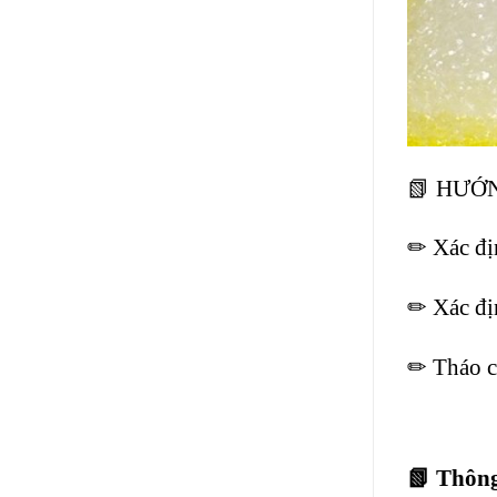
📗 HƯỚ
✏ Xác đị
✏ Xác địn
✏ Tháo cá
📗 Thông