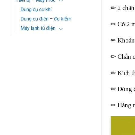
Thiết bị – Máy móc
✏ 2 chân
Dụng cụ cơ khí
Dụng cụ điện – đo kiểm
✏ Có 2 m
Máy lạnh tủ điện
✏ Khoảng
✏ Chân c
✏ Kích t
✏ Dòng đ
✏ Hàng 