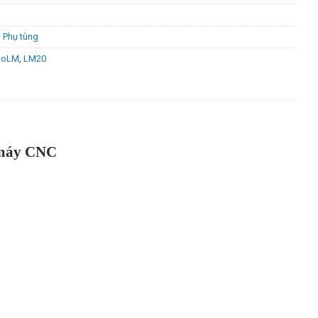
,
Phụ tùng
toLM
,
LM20
 máy CNC