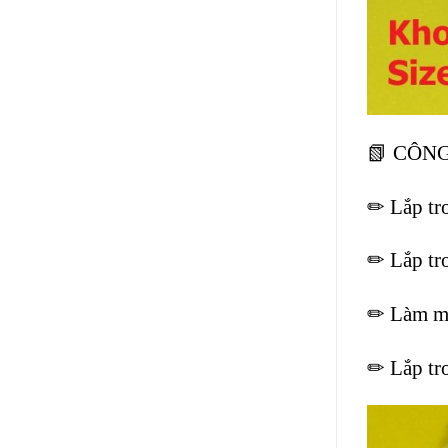
📗 CÔN
✏ Lắp tr
✏ Lắp tro
✏ Làm má
✏ Lắp tr