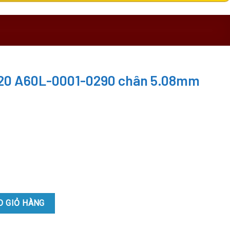
M20 A60L-0001-0290 chân 5.08mm
-0290 chân 5.08mm cho máy CNC quantity
O GIỎ HÀNG