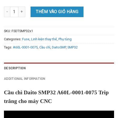
Cầu chì Daito SMP32 A60L-0001-0075 Trip trắng cho máy CNC quan
THÊM VÀO GIỎ HÀNG
SKU:
FSDTSMP32x1
Categories:
Fuse
,
Linh kiện thay thế
,
Phụ tùng
Tags:
A60L-0001-0075
,
Cầu chì
,
DaitoSMP
,
SMP32
DESCRIPTION
ADDITIONAL INFORMATION
Cầu chì Daito SMP32 A60L-0001-0075 Trip
trắng cho máy CNC