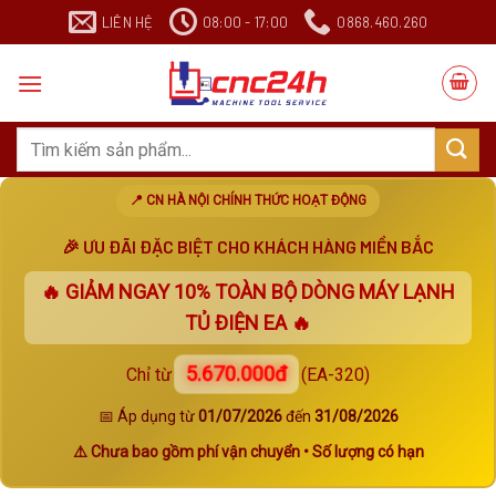
Chuyển
LIÊN HỆ
08:00 - 17:00
0868.460.260
đến
nội
dung
Search
for:
📍 CN HÀ NỘI CHÍNH THỨC HOẠT ĐỘNG
🎉 ƯU ĐÃI ĐẶC BIỆT CHO KHÁCH HÀNG MIỀN BẮC
🔥 GIẢM NGAY
10%
TOÀN BỘ DÒNG MÁY LẠNH
TỦ ĐIỆN EA 🔥
5.670.000đ
Chỉ từ
(EA-320)
📅 Áp dụng từ
01/07/2026
đến
31/08/2026
⚠️ Chưa bao gồm phí vận chuyển • Số lượng có hạn