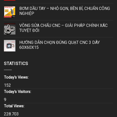
BƠM DẦU TAY – NHỎ GỌN, BỀN BỈ, CHUẨN CÔNG
NGHIỆP
VÒNG SỬA CHẤU CNC – GIẢI PHÁP CHÍNH XÁC
TUYỆT ĐỐI
HƯỚNG DẪN CHỌN ĐÚNG QUẠT CNC 3 DÂY
60X60X15
STATISTICS
Today's Views:
152
Today's Visitors:
9
Total Views:
228.703