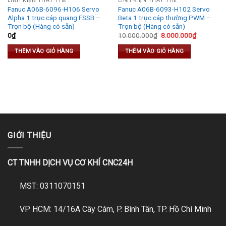
LINH KIỆN THAY THẾ
LINH KIỆN THAY THẾ
Fanuc A06B-6096-H106 Servo
Fanuc A06B-6093-H102 Servo
Alpha 1 trục cáp quang FSSB –
Beta 1 trục cáp thường PWM –
Trọn bộ (Hàng có sẵn)
Trọn bộ (Hàng có sẵn)
t
Original
Current
0
₫
10.000.000
₫
8.000.000
₫
price
price
was:
is:
THÊM VÀO GIỎ HÀNG
THÊM VÀO GIỎ HÀNG
.000₫.
10.000.000₫.
8.000.000
GIỚI THIỆU
CT TNHH DỊCH VỤ CƠ KHÍ CNC24H
MST: 0311070151
VP HCM: 14/16A Cây Cám, P. Bình Tân, TP. Hồ Chí Minh