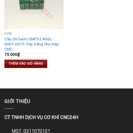
FUSE
Cầu chì Daito SMP32 A60L-
0001-0075 Trip trắng cho máy
CNC
75.000
₫
THÊM VÀO GIỎ HÀNG
GIỚI THIỆU
CT TNHH DỊCH VỤ CƠ KHÍ CNC24H
MST: 0311070151