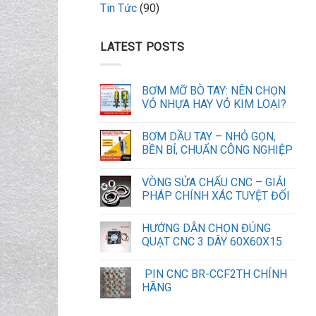
Tin Tức
(90)
LATEST POSTS
BƠM MỠ BÒ TAY: NÊN CHỌN
VỎ NHỰA HAY VỎ KIM LOẠI?
BƠM DẦU TAY – NHỎ GỌN,
BỀN BỈ, CHUẨN CÔNG NGHIỆP
VÒNG SỬA CHẤU CNC – GIẢI
PHÁP CHÍNH XÁC TUYỆT ĐỐI
HƯỚNG DẪN CHỌN ĐÚNG
QUẠT CNC 3 DÂY 60X60X15
PIN CNC BR-CCF2TH CHÍNH
HÃNG