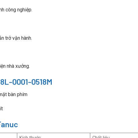
nh công nghiệp.
n trở vận hành.
iện nhà xưởng.
A98L-0001-0518M
 mặt bàn phím
ít
Fanuc
Kích thước
Chất liệu