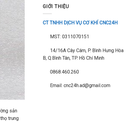
GIỚI THIỆU
CT TNHH DỊCH VỤ CƠ KHÍ CNC24H
MST: 0311070151
14/16A Cây Cám, P. Bình Hưng Hòa
B, Q.Bình Tân, TP. Hồ Chí Minh
0868.460.260
Email: cnc24h.ad@gmail.com
ường sản
thọ trung