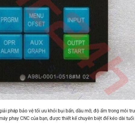
i pháp bảo vệ tối ưu khỏi bụi bẩn, dầu mỡ, độ ẩm trong môi tr
 máy phay CNC của bạn, được thiết kế chuyên biệt để kéo dài tuổi 