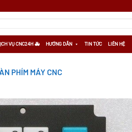
DỊCH VỤ CNC24H 🚑
HƯỚNG DẪN
TIN TỨC
LIÊN HỆ
BÀN PHÍM MÁY CNC