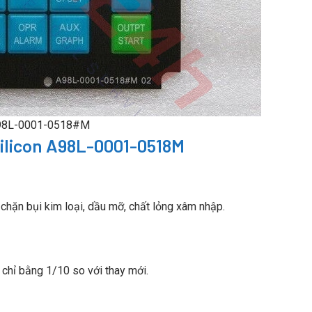
98L-0001-0518#M
l Silicon A98L-0001-0518M
hặn bụi kim loại, dầu mỡ, chất lỏng xâm nhập.
chỉ bằng 1/10 so với thay mới.