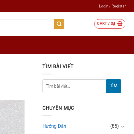
Login / Register
CART /
0
₫
TÌM BÀI VIẾT
TÌM
CHUYÊN MỤC
Hướng Dẫn
(85)