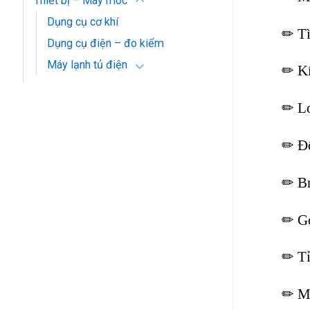
Thiết bị – Máy móc
Dụng cụ cơ khí
✏ Tì
Dụng cụ điện – đo kiểm
Máy lạnh tủ điện
✏ Kí
✏ Lo
✏ Độ
✏ Br
✏ Gó
✏ Tỉ
✏ M