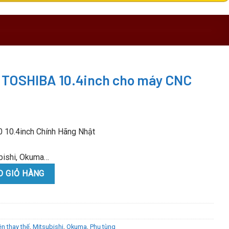
 TOSHIBA 10.4inch cho máy CNC
10.4inch Chính Hãng Nhật
ubishi, Okuma…
inch cho máy CNC quantity
O GIỎ HÀNG
ện thay thế
,
Mitsubishi
,
Okuma
,
Phụ tùng