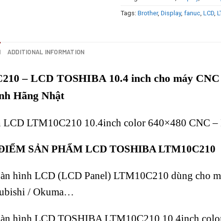
Tags:
Brother
,
Display
,
fanuc
,
LCD
,
L
N
ADDITIONAL INFORMATION
10 – LCD TOSHIBA 10.4 inch cho máy CNC Fa
nh Hãng Nhật
 LCD LTM10C210 10.4inch color 640×480 CNC – 
ĐIỂM SẢN PHẨM LCD TOSHIBA LTM10C210
n hình LCD (LCD Panel) LTM10C210 dùng cho máy 
ubishi / Okuma…
àn hình LCD TOSHIBA LTM10C210 10.4inch colo