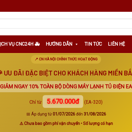
DỊCH VỤ CNC24H 🚑
HƯỚNG DẪN
TIN TỨC
LIÊN HỆ
📍 CN HÀ NỘI CHÍNH THỨC HOẠT ĐỘNG
 ƯU ĐÃI ĐẶC BIỆT CHO KHÁCH HÀNG MIỀN B
 GIẢM NGAY
10%
TOÀN BỘ DÒNG MÁY LẠNH TỦ ĐIỆN EA
5.670.000đ
Chỉ từ
(EA-320)
📅 Áp dụng từ
01/07/2026
đến
31/08/2026
⚠️ Chưa bao gồm phí vận chuyển • Số lượng có hạn