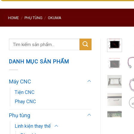
HOME
/
PHỤ TÙNG
/
OKUMA
Search
for:
DANH MỤC SẢN PHẨM
Máy CNC
Tiện CNC
Phay CNC
Phụ tùng
Linh kiện thay thế