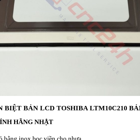
N BIỆT BẢN LCD TOSHIBA LTM10C210 B
ÍNH HÃNG NHẬT
 bằng inox bọc viền cho nhựa