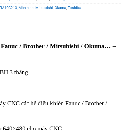
TM10C210
,
Màn hình
,
Mitsubishi
,
Okuma
,
Toshiba
nuc / Brother / Mitsubishi / Okuma… –
BH 3 tháng
CNC các hệ điều khiển Fanuc / Brother /
r 640×480 cho máy CNC