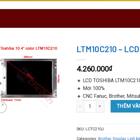
LTM10C210 – LCD
4.260.000
₫
🔸 LCD TOSHIBA LTM10C210 
🔸 Mới 100%
🔸 CNC Fanuc, Brother, Mits
LTM10C210 - LCD TOSHIBA 10.4
THÊM VÀ
SKU:
LCTC210J
Categories:
Brother
,
Display
,
Linh ki