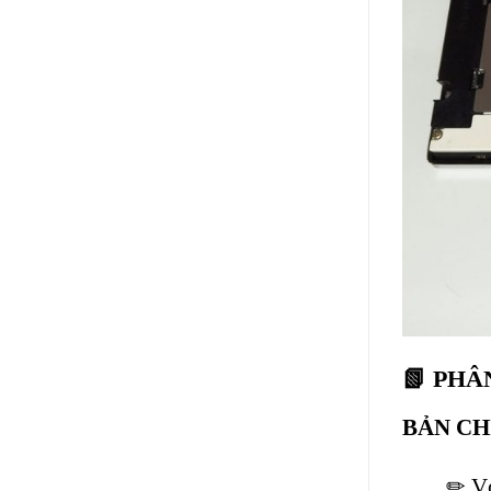
📗 PHÂ
BẢN CH
✏ Vỏ