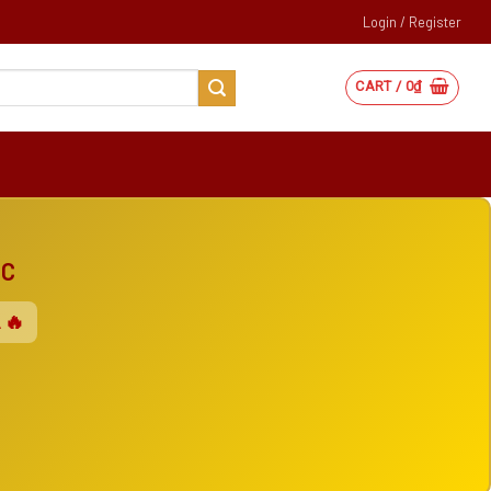
Login / Register
CART /
0
₫
ẮC
 🔥