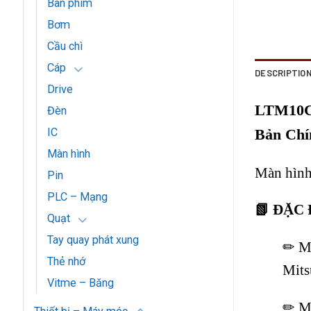
Bàn phím
Bơm
Cầu chì
Cáp
DESCRIPTIO
Drive
LTM10C2
Đèn
Bản Chí
IC
Màn hình
Màn hình
Pin
PLC – Mạng
📗
ĐẶC 
Quạt
Tay quay phát xung
✏ Mà
Thẻ nhớ
Mits
Vitme – Băng
✏ M