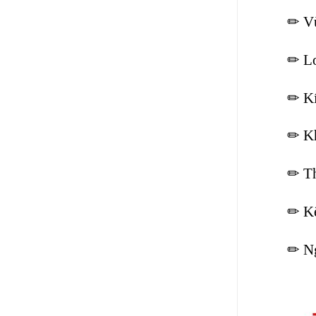
✏ Vù
✏ Lo
✏ Kí
✏ Kh
✏ Th
✏ Kế
✏ Ng