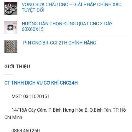
VÒNG SỬA CHẤU CNC – GIẢI PHÁP CHÍNH XÁC
TUYỆT ĐỐI
HƯỚNG DẪN CHỌN ĐÚNG QUẠT CNC 3 DÂY
60X60X15
PIN CNC BR-CCF2TH CHÍNH HÃNG
GIỚI THIỆU
CT TNHH DỊCH VỤ CƠ KHÍ CNC24H
MST: 0311070151
14/16A Cây Cám, P. Bình Hưng Hòa B, Q.Bình Tân, TP. Hồ
Chí Minh
0868.460.260