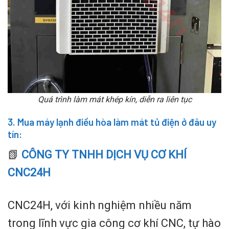
Quá trình làm mát khép kín, diễn ra liên tục
3. Mua máy lạnh điều hòa làm mát tủ điện ở đâu uy
tín:
📗
CÔNG TY TNHH DỊCH VỤ CƠ KHÍ
CNC24
H
CNC24H, với kinh nghiệm nhiều năm
trong lĩnh vực gia công cơ khí CNC, tự hào