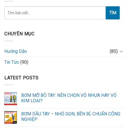
TÌM
CHUYÊN MỤC
Hướng Dẫn
(85)
Tin Tức
(90)
LATEST POSTS
BƠM MỠ BÒ TAY: NÊN CHỌN VỎ NHỰA HAY VỎ
KIM LOẠI?
BƠM DẦU TAY – NHỎ GỌN, BỀN BỈ, CHUẨN CÔNG
NGHIỆP