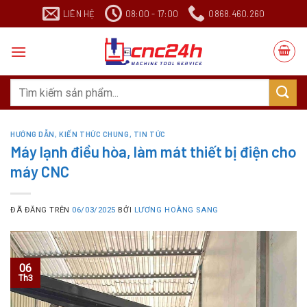
Chuyển
LIÊN HỆ
08:00 - 17:00
0868.460.260
đến
nội
dung
Search
for:
HƯỚNG DẪN
,
KIẾN THỨC CHUNG
,
TIN TỨC
Máy lạnh điều hòa, làm mát thiết bị điện cho
máy CNC
ĐÃ ĐĂNG TRÊN
06/03/2025
BỞI
LƯƠNG HOÀNG SANG
06
Th3