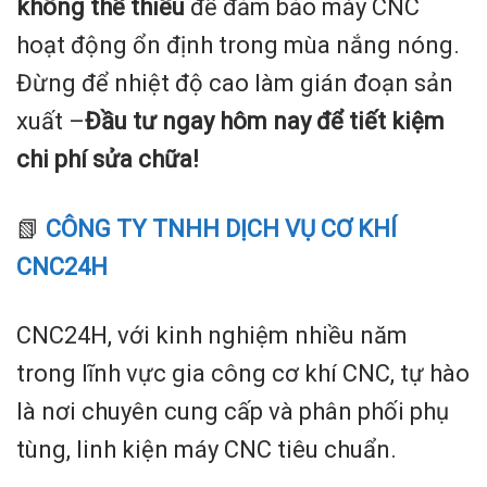
không thể thiếu
để đảm bảo máy CNC
hoạt động ổn định trong mùa nắng nóng.
Đừng để nhiệt độ cao làm gián đoạn sản
xuất –
Đầu tư ngay hôm nay để tiết kiệm
chi phí sửa chữa!
📗
CÔNG TY TNHH DỊCH VỤ CƠ KHÍ
CNC24
H
CNC24H, với kinh nghiệm nhiều năm
trong lĩnh vực gia công cơ khí CNC, tự hào
là nơi chuyên cung cấp và phân phối phụ
tùng, linh kiện máy CNC tiêu chuẩn.