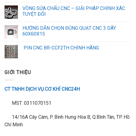
VÒNG SỬA CHẤU CNC – GIẢI PHÁP CHÍNH XÁC
TUYỆT ĐỐI
HƯỚNG DẪN CHỌN ĐÚNG QUẠT CNC 3 DÂY
60X60X15
PIN CNC BR-CCF2TH CHÍNH HÃNG
GIỚI THIỆU
CT TNHH DỊCH VỤ CƠ KHÍ CNC24H
MST: 0311070151
14/16A Cây Cám, P. Bình Hưng Hòa B, Q.Bình Tân, TP. Hồ
Chí Minh