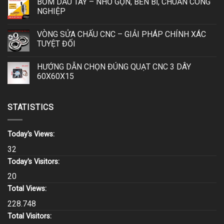
BƠM DẦU TAY – NHỎ GỌN, BỀN BỈ, CHUẨN CÔNG
NGHIỆP
VÒNG SỬA CHẤU CNC – GIẢI PHÁP CHÍNH XÁC
TUYỆT ĐỐI
HƯỚNG DẪN CHỌN ĐÚNG QUẠT CNC 3 DÂY
60X60X15
STATISTICS
Today's Views:
32
Today's Visitors:
20
Total Views:
228.748
Total Visitors: