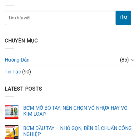
TÌM
CHUYÊN MỤC
Hướng Dẫn
(85)
Tin Tức
(90)
LATEST POSTS
BƠM MỠ BÒ TAY: NÊN CHỌN VỎ NHỰA HAY VỎ
KIM LOẠI?
BƠM DẦU TAY – NHỎ GỌN, BỀN BỈ, CHUẨN CÔNG
NGHIỆP