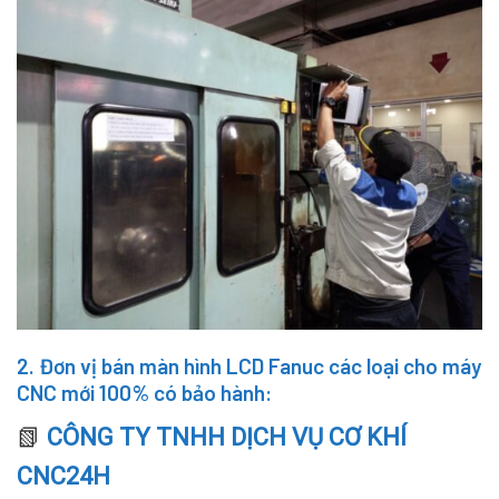
2. Đơn vị bán màn hình LCD Fanuc các loại cho máy
CNC mới 100% có bảo hành:
📗
CÔNG TY TNHH DỊCH VỤ CƠ KHÍ
CNC24
H