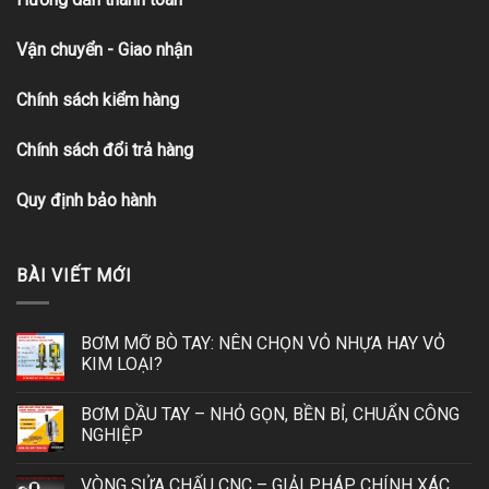
Vận chuyển - Giao nhận
Chính sách kiểm hàng
Chính sách đổi trả hàng
Quy định bảo hành
BÀI VIẾT MỚI
BƠM MỠ BÒ TAY: NÊN CHỌN VỎ NHỰA HAY VỎ
KIM LOẠI?
BƠM DẦU TAY – NHỎ GỌN, BỀN BỈ, CHUẨN CÔNG
NGHIỆP
VÒNG SỬA CHẤU CNC – GIẢI PHÁP CHÍNH XÁC