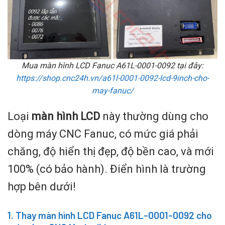
Mua màn hình LCD Fanuc A61L-0001-0092 tại đây:
https://shop.cnc24h.vn/a61l-0001-0092-lcd-9inch-cho-
may-fanuc
/
Loại
màn hình LCD
này thường dùng cho
dòng máy CNC Fanuc, có mức giá phải
chăng, độ hiển thị đẹp, độ bền cao, và mới
100% (có bảo hành). Điển hình là trường
hợp bên dưới!
1. Thay màn hình LCD Fanuc A61L-0001-0092 cho