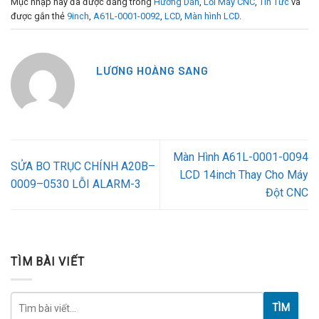
Mục nhập này đã được đăng trong
Hướng Dẫn
,
Lỗi Máy CNC
,
Tin Tức
và
được gắn thẻ
9inch
,
A61L-0001-0092
,
LCD
,
Màn hình LCD
.
LƯƠNG HOÀNG SANG
Màn Hình A61L-0001-0094
SỬA BO TRỤC CHÍNH A20B–
LCD 14inch Thay Cho Máy
0009–0530 LỖI ALARM-3
Đột CNC
TÌM BÀI VIẾT
TÌM