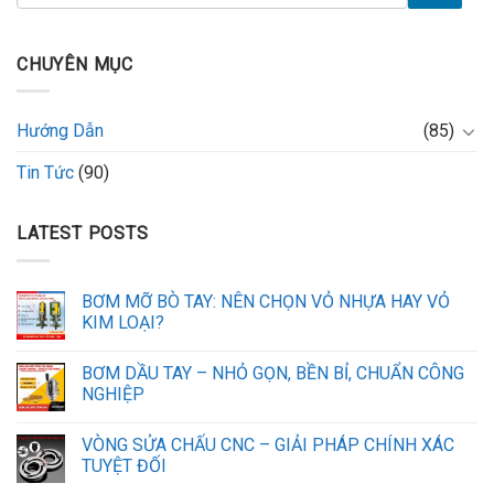
CHUYÊN MỤC
Hướng Dẫn
(85)
Tin Tức
(90)
LATEST POSTS
BƠM MỠ BÒ TAY: NÊN CHỌN VỎ NHỰA HAY VỎ
KIM LOẠI?
BƠM DẦU TAY – NHỎ GỌN, BỀN BỈ, CHUẨN CÔNG
NGHIỆP
VÒNG SỬA CHẤU CNC – GIẢI PHÁP CHÍNH XÁC
TUYỆT ĐỐI