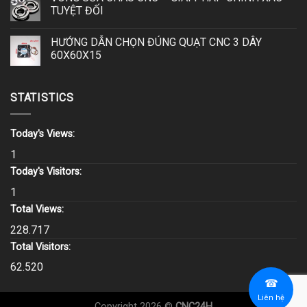
TUYỆT ĐỐI
HƯỚNG DẪN CHỌN ĐÚNG QUẠT CNC 3 DÂY
60X60X15
STATISTICS
Today's Views:
1
Today's Visitors:
1
Total Views:
228.717
Total Visitors:
62.520
☎
Liên hệ
Copyright 2026 ©
CNC24H