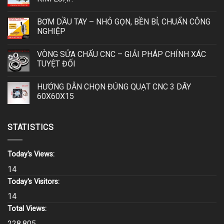
BƠM DẦU TAY – NHỎ GỌN, BỀN BỈ, CHUẨN CÔNG
NGHIỆP
VÒNG SỬA CHẤU CNC – GIẢI PHÁP CHÍNH XÁC
TUYỆT ĐỐI
HƯỚNG DẪN CHỌN ĐÚNG QUẠT CNC 3 DÂY
60X60X15
STATISTICS
Today's Views:
14
Today's Visitors:
14
Total Views:
228.805