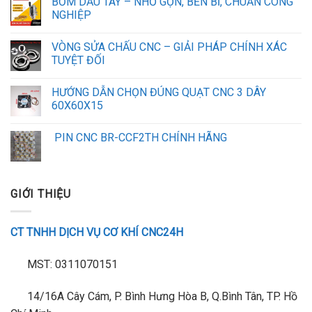
BƠM DẦU TAY – NHỎ GỌN, BỀN BỈ, CHUẨN CÔNG
NGHIỆP
VÒNG SỬA CHẤU CNC – GIẢI PHÁP CHÍNH XÁC
TUYỆT ĐỐI
HƯỚNG DẪN CHỌN ĐÚNG QUẠT CNC 3 DÂY
60X60X15
PIN CNC BR-CCF2TH CHÍNH HÃNG
GIỚI THIỆU
CT TNHH DỊCH VỤ CƠ KHÍ CNC24H
MST: 0311070151
14/16A Cây Cám, P. Bình Hưng Hòa B, Q.Bình Tân, TP. Hồ