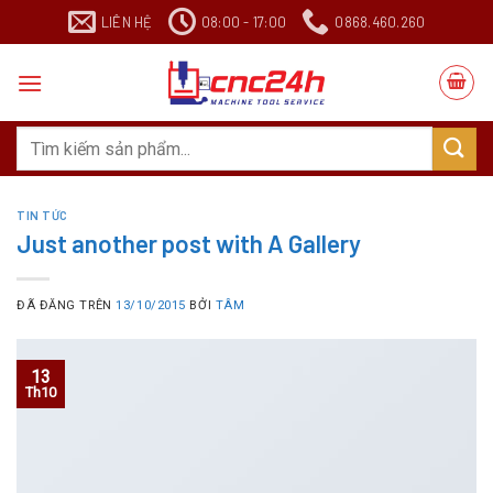
Chuyển
LIÊN HỆ
08:00 - 17:00
0868.460.260
đến
nội
dung
Search
for:
TIN TỨC
Just another post with A Gallery
ĐÃ ĐĂNG TRÊN
13/10/2015
BỞI
TÂM
13
Th10