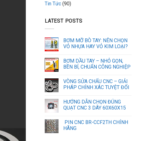
Tin Tức
(90)
LATEST POSTS
BƠM MỠ BÒ TAY: NÊN CHỌN
VỎ NHỰA HAY VỎ KIM LOẠI?
BƠM DẦU TAY – NHỎ GỌN,
BỀN BỈ, CHUẨN CÔNG NGHIỆP
VÒNG SỬA CHẤU CNC – GIẢI
PHÁP CHÍNH XÁC TUYỆT ĐỐI
HƯỚNG DẪN CHỌN ĐÚNG
QUẠT CNC 3 DÂY 60X60X15
PIN CNC BR-CCF2TH CHÍNH
HÃNG