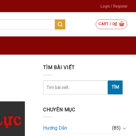
Login / Register
CART /
0
₫
TÌM BÀI VIẾT
TÌM
CHUYÊN MỤC
Hướng Dẫn
(85)