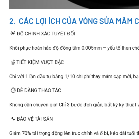
2. CÁC LỢI ÍCH CỦA VÒNG SỬA MÂM 
🌟 ĐỘ CHÍNH XÁC TUYỆT ĐỐI
Khôi phục hoàn hảo độ đồng tâm 0.005mm – yếu tố then chốt c
💰 TIẾT KIỆM VƯỢT BẬC
Chỉ với 1 lần đầu tư bằng 1/10 chi phí thay mâm cặp mới, bạn
⏱️ DỄ DÀNG THAO TÁC
Không cần chuyên gia! Chỉ 3 bước đơn giản, bất kỳ kỹ thuật v
🔧 BẢO VỆ TÀI SẢN
Giảm 70% tải trọng động lên trục chính và ổ bi, kéo dài tuổi