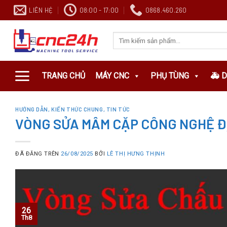
Chuyển
LIÊN HỆ
08:00 - 17:00
0868.460.260
đến
nội
Search
dung
for:
TRANG CHỦ
MÁY CNC
PHỤ TÙNG
🚑 
HƯỚNG DẪN
,
KIẾN THỨC CHUNG
,
TIN TỨC
VÒNG SỬA MÂM CẶP CÔNG NGHỆ ĐỊ
ĐÃ ĐĂNG TRÊN
26/08/2025
BỞI
LÊ THỊ HƯNG THỊNH
26
Th8