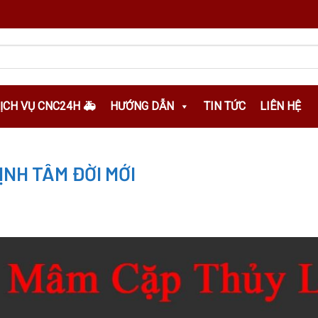
DỊCH VỤ CNC24H 🚑
HƯỚNG DẪN
TIN TỨC
LIÊN HỆ
NH TÂM ĐỜI MỚI