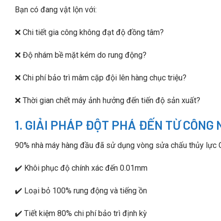
Bạn có đang vật lộn với:
❌ Chi tiết gia công không đạt độ đồng tâm?
❌ Độ nhám bề mặt kém do rung động?
❌ Chi phí bảo trì mâm cặp đội lên hàng chục triệu?
❌ Thời gian chết máy ảnh hưởng đến tiến độ sản xuất?
1. GIẢI PHÁP ĐỘT PHÁ ĐẾN TỪ CÔNG 
90% nhà máy hàng đầu đã sử dụng vòng sửa chấu thủy lực 
✔️ Khôi phục độ chính xác đến 0.01mm
✔️ Loại bỏ 100% rung động và tiếng ồn
✔️ Tiết kiệm 80% chi phí bảo trì định kỳ